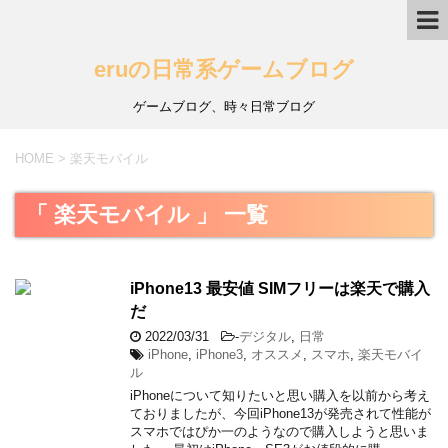
eruの日常系ゲームブログ
ゲームブログ、時々日常ブログ
HOME
>
楽天モバイル
「 楽天モバイル 」 一覧
iPhone13 最安値 SIMフリーは楽天で購入
だ
2022/03/31
-
デジタル
,
日常
iPhone
,
iPhone3
,
オススメ
,
スマホ
,
楽天モバイ
ル
iPhoneについて知りたいと思い購入を以前から考え
ておりましたが、今回iPhone13が発売されて性能が
スマホではぴか一のようなので購入しようと思いま