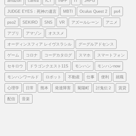
amazon
canva
ICT
INFP
IT
JRPG
JUDGE EYES：死神の遺言
MBTI
Oculus Quest 2
ps4
pso2
SEKIRO
SNS
VR
アズールレーン
アニメ
アプリ
アマゾン
オススメ
オーディンスフィア レイヴスラシル
グーグルアドセンス
ゲーム
コロナ
コーデカタログ
スマホ
スマートフォン
セキロウ
ドラゴンクエスト11S
モンハン
モンハンnow
モンハンワールド
ロボット
不動産
仕事
便利
就職
心理学
日常
熊本
発達障害
菊陽町
討鬼伝２
賃貸
配信
音楽