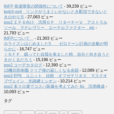
INFP 発達障害の関係性について
- 39,239 ビュー
twitch ps4 リンクがうまくいかないとき配信できないと
きのやり方
- 27,063 ビュー
pso2 ＥＰ６向け 汎用ＯＰ リターナーⅤ アストラル
ソール マナレヴリー エーテルファクター etc
-
21,793 ビュー
INFPについて
- 21,303 ビュー
ホライズンはじめました5 ゼロドーン計画の全貌が明
らかに
- 16,747 ビュー
ＩＮＦＰ 眠ってた自我を覚ました時、自分と向き合うと
きがくるだろう
- 15,196 ビュー
pso2 コーデカタログ
- 12,390 ビュー
13機兵防衛圏 クリア後の寂しくなる余韻
- 12,089 ビュー
pso2 EP6 ユニット 比較 オフゼテリオス マスクオ
ブヴェイン 光跡纏ミシオン
- 10,214 ビュー
pso2 多スロ盛でコスパ装備を考えてみた 6s 汎用構成
-
10,093 ビュー
タグ