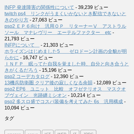
INFP 発達障害の関係性について
- 39,239 ビュー
twitch ps4 リンクがうまくいかないとき配信できないと
きのやり方
- 27,063 ビュー
pso2 ＥＰ６向け 汎用ＯＰ リターナーⅤ アストラル
ソール マナレヴリー エーテルファクター etc
-
21,793 ビュー
INFPについて
- 21,303 ビュー
ホライズンはじめました5 ゼロドーン計画の全貌が明
らかに
- 16,747 ビュー
ＩＮＦＰ 眠ってた自我を覚ました時、自分と向き合うと
きがくるだろう
- 15,196 ビュー
pso2 コーデカタログ
- 12,390 ビュー
13機兵防衛圏 クリア後の寂しくなる余韻
- 12,089 ビュー
pso2 EP6 ユニット 比較 オフゼテリオス マスクオ
ブヴェイン 光跡纏ミシオン
- 10,214 ビュー
pso2 多スロ盛でコスパ装備を考えてみた 6s 汎用構成
-
10,094 ビュー
タグ