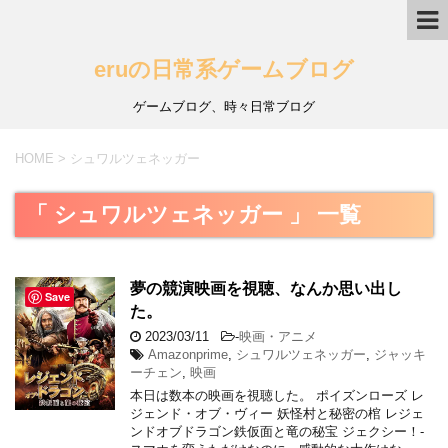
eruの日常系ゲームブログ
ゲームブログ、時々日常ブログ
HOME
>
シュワルツェネッガー
「 シュワルツェネッガー 」 一覧
夢の競演映画を視聴、なんか思い出し
Save
た。
2023/03/11
-
映画・アニメ
Amazonprime
,
シュワルツェネッガー
,
ジャッキ
ーチェン
,
映画
本日は数本の映画を視聴した。 ポイズンローズ レ
ジェンド・オブ・ヴィー 妖怪村と秘密の棺 レジェ
ンドオブドラゴン鉄仮面と竜の秘宝 ジェクシー！-