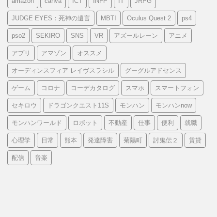
amazon
canva
ICT
INFP
IT
JRPG
JUDGE EYES：死神の遺言
MBTI
Oculus Quest 2
ps4
pso2
SEKIRO
SNS
VR
アズールレーン
アニメ
アプリ
アマゾン
オススメ
オーディンスフィア レイヴスラシル
グーグルアドセンス
ゲーム
コロナ
コーデカタログ
スマホ
スマートフォン
セキロウ
ドラゴンクエスト11S
モンハン
モンハンnow
モンハンワールド
ロボット
不動産
仕事
便利
就職
心理学
日常
熊本
発達障害
菊陽町
討鬼伝２
賃貸
配信
音楽