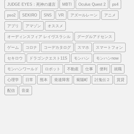
JUDGE EYES：死神の遺言
MBTI
Oculus Quest 2
ps4
pso2
SEKIRO
SNS
VR
アズールレーン
アニメ
アプリ
アマゾン
オススメ
オーディンスフィア レイヴスラシル
グーグルアドセンス
ゲーム
コロナ
コーデカタログ
スマホ
スマートフォン
セキロウ
ドラゴンクエスト11S
モンハン
モンハンnow
モンハンワールド
ロボット
不動産
仕事
便利
就職
心理学
日常
熊本
発達障害
菊陽町
討鬼伝２
賃貸
配信
音楽