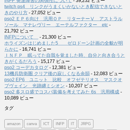
INFP 発達障害の関係性について
- 39,232 ビュー
twitch ps4 リンクがうまくいかないとき配信できないと
きのやり方
- 27,052 ビュー
pso2 ＥＰ６向け 汎用ＯＰ リターナーⅤ アストラル
ソール マナレヴリー エーテルファクター etc
-
21,792 ビュー
INFPについて
- 21,300 ビュー
ホライズンはじめました5 ゼロドーン計画の全貌が明
らかに
- 16,741 ビュー
ＩＮＦＰ 眠ってた自我を覚ました時、自分と向き合うと
きがくるだろう
- 15,177 ビュー
pso2 コーデカタログ
- 12,381 ビュー
13機兵防衛圏 クリア後の寂しくなる余韻
- 12,083 ビュー
pso2 EP6 ユニット 比較 オフゼテリオス マスクオ
ブヴェイン 光跡纏ミシオン
- 10,207 ビュー
pso2 多スロ盛でコスパ装備を考えてみた 6s 汎用構成
-
10,089 ビュー
タグ
amazon
canva
ICT
INFP
IT
JRPG