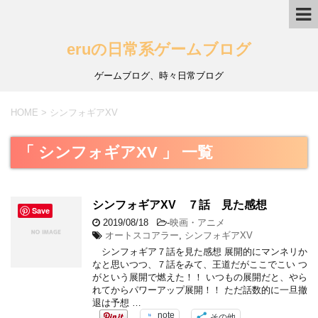
eruの日常系ゲームブログ
ゲームブログ、時々日常ブログ
HOME
>
シンフォギアXV
「 シンフォギアXV 」 一覧
シンフォギアXV ７話 見た感想
Save
2019/08/18
-
映画・アニメ
オートスコアラー
,
シンフォギアXV
シンフォギア７話を見た感想 展開的にマンネリか
なと思いつつ、７話をみて、王道だがここでこい つ
がという展開で燃えた！！ いつもの展開だと、やら
れてからパワーアップ展開！！ ただ話数的に一旦撤
退は予想 …
note
その他