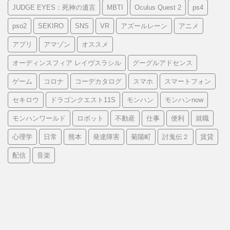
JUDGE EYES：死神の遺言
MBTI
Oculus Quest 2
ps4
pso2
SEKIRO
SNS
VR
アズールレーン
アニメ
アプリ
アマゾン
オススメ
オーディンスフィア レイヴスラシル
グーグルアドセンス
ゲーム
コロナ
コーデカタログ
スマホ
スマートフォン
セキロウ
ドラゴンクエスト11S
モンハン
モンハンnow
モンハンワールド
ロボット
不動産
仕事
便利
就職
心理学
日常
熊本
発達障害
菊陽町
討鬼伝２
賃貸
配信
音楽