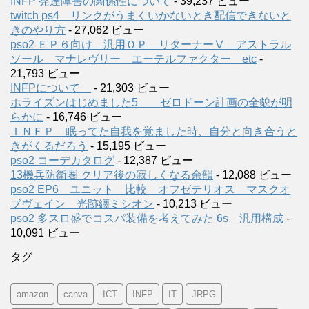
INFP 発達障害の関係性について
- 39,237 ビュー
twitch ps4 リンクがうまくいかないとき配信できないと
きのやり方
- 27,062 ビュー
pso2 ＥＰ６向け 汎用ＯＰ リターナーⅤ アストラル
ソール マナレヴリー エーテルファクター etc
-
21,793 ビュー
INFPについて
- 21,303 ビュー
ホライズンはじめました5 ゼロドーン計画の全貌が明
らかに
- 16,746 ビュー
ＩＮＦＰ 眠ってた自我を覚ました時、自分と向き合うと
きがくるだろう
- 15,195 ビュー
pso2 コーデカタログ
- 12,387 ビュー
13機兵防衛圏 クリア後の寂しくなる余韻
- 12,088 ビュー
pso2 EP6 ユニット 比較 オフゼテリオス マスクオ
ブヴェイン 光跡纏ミシオン
- 10,213 ビュー
pso2 多スロ盛でコスパ装備を考えてみた 6s 汎用構成
-
10,091 ビュー
タグ
amazon
canva
ICT
INFP
IT
JRPG