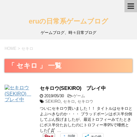
eruの日常系ゲームブログ
ゲームブログ、時々日常ブログ
HOME
>
セキロ
「 セキロ 」 一覧
セキロウ(SEKIRO) プレイ中
2019/05/30
-
ゲーム
SEKIRO
,
セキロ
,
セキロウ
ついにセキロウ買いました！！ タイトルはセキロと
よぶべきなのか・・・ ブラッドボーンはボス半分倒
してぶん投げましたが、最近トロフィーみてたとき
にボス半分たおしたのにトロフィー率9%で唖然と
した(ﾟДﾟ …
note
その他