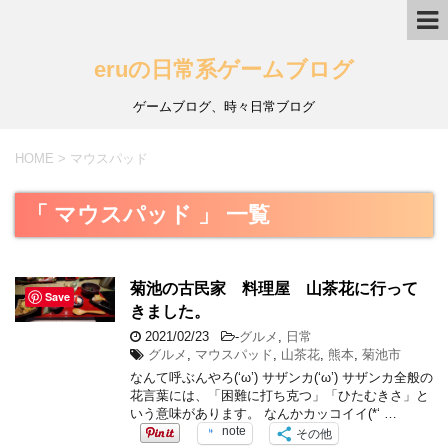
eruの日常系ゲームブログ
ゲームブログ、時々日常ブログ
HOME
>
マウスパッド
「 マウスパッド 」 一覧
菊池の古民家 料理屋 山茶花に行って
Save
きました。
2021/02/23
-
グルメ
,
日常
グルメ
,
マウスパッド
,
山茶花
,
熊本
,
菊池市
なんて呼ぶんやろ(‘ω’) サザンカ(‘ω’) サザンカ全般の
花言葉には、「困難に打ち克つ」「ひたむきさ」と
いう意味があります。 なんかカッコイイ(*‘ …
note
その他