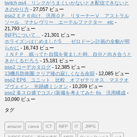
twitch ps4 リンクがうまくいかないとき配信できないと
きのやり方
- 27,057 ビュー
pso2 ＥＰ６向け 汎用ＯＰ リターナーⅤ アストラル
ソール マナレヴリー エーテルファクター etc
-
21,793 ビュー
INFPについて
- 21,301 ビュー
ホライズンはじめました5 ゼロドーン計画の全貌が明
らかに
- 16,743 ビュー
ＩＮＦＰ 眠ってた自我を覚ました時、自分と向き合うと
きがくるだろう
- 15,181 ビュー
pso2 コーデカタログ
- 12,385 ビュー
13機兵防衛圏 クリア後の寂しくなる余韻
- 12,085 ビュー
pso2 EP6 ユニット 比較 オフゼテリオス マスクオ
ブヴェイン 光跡纏ミシオン
- 10,209 ビュー
pso2 多スロ盛でコスパ装備を考えてみた 6s 汎用構成
-
10,090 ビュー
タグ
amazon
canva
ICT
INFP
IT
JRPG