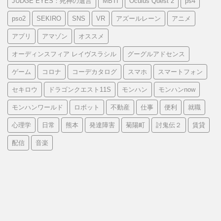
JUDGE EYES：死神の遺言
MBTI
Oculus Quest 2
ps4
pso2
SEKIRO
SNS
VR
アズールレーン
アニメ
アプリ
アマゾン
オススメ
オーディンスフィア レイヴスラシル
グーグルアドセンス
ゲーム
コロナ
コーデカタログ
スマホ
スマートフォン
セキロウ
ドラゴンクエスト11S
モンハン
モンハンnow
モンハンワールド
ロボット
不動産
仕事
便利
就職
心理学
日常
熊本
発達障害
菊陽町
討鬼伝２
賃貸
配信
音楽