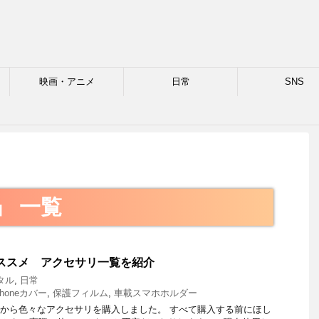
映画・アニメ
日常
SNS
格
」 一覧
o オススメ アクセサリ一覧を紹介
タル
,
日常
Phoneカバー
,
保護フィルム
,
車載スマホホルダー
を購入してから色々なアクセサリを購入しました。 すべて購入する前にほし