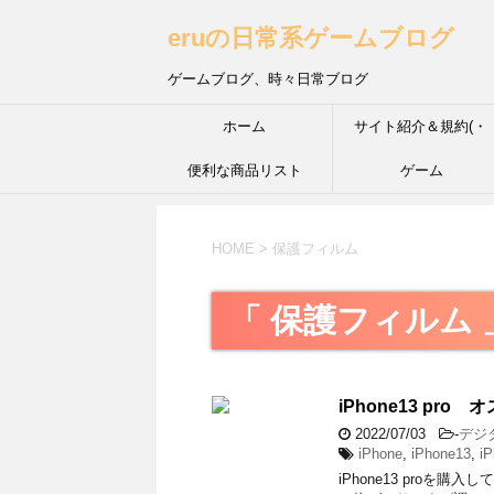
eruの日常系ゲームブログ
ゲームブログ、時々日常ブログ
ホーム
サイト紹介＆規約(・
便利な商品リスト
´з`・) ＩＮＦＰ的な性
ゲーム
HOME
>
保護フィルム
「 保護フィルム 
iPhone13 pr
2022/07/03
-
デジ
iPhone
,
iPhone13
,
i
iPhone13 pro