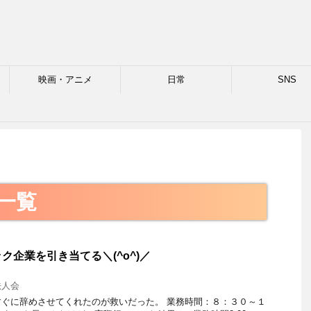
映画・アニメ
日常
SNS
格
 一覧
ク企業を引き当てる＼(^o^)／
法人会
ぐに辞めさせてくれたのが救いだった。 業務時間：８：３０～１