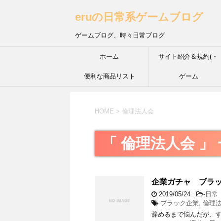
eruの日常系ゲームブログ
ゲームブログ、時々日常ブログ
ホーム
サイト紹介＆規約(・
便利な商品リスト
´з`・) ＩＮＦＰ的な性
ゲーム
HOME
>
倫理法人会
「 倫理法人会 」
企業ガチャ ブラッ
2019/05/24
-
日常
ブラック企業
,
倫理
辞めるまで悩んだが、す