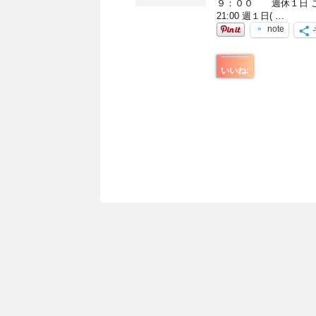
９：００ 週休１日 こ
21:00 週１日( …
note
いいね: