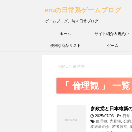
eruの日常系ゲームブログ
ゲームブログ、時々日常ブログ
ホーム
サイト紹介＆規約(・
便利な商品リスト
´з`・) ＩＮＦＰ的な性
ゲーム
HOME
>
倫理観
「 倫理観 」 一覧
参政党と日本維新
2025/07/06
-
日常
倫理観
,
先見性
,
公約
本維新の会
,
若者政治
,