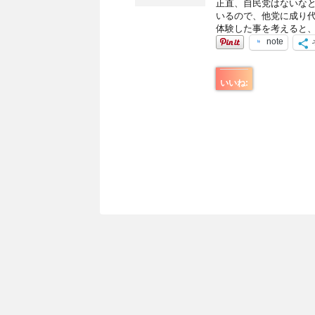
正直、自民党はないなと
いるので、他党に成り代
体験した事を考えると、
note
いいね: