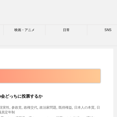
映画・アニメ
日常
SNS
格
の会どっちに投票するか
現実性
,
参政党
,
政権交代
,
政治家問題
,
既得権益
,
日本人の本質
,
日
議員定年制