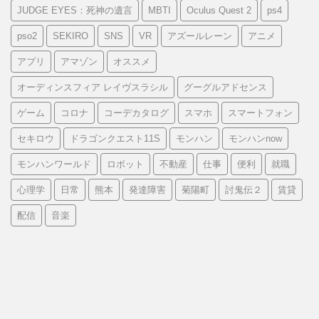
JUDGE EYES：死神の遺言
MBTI
Oculus Quest 2
ps4
pso2
SEKIRO
SNS
VR
アズールレーン
アニメ
アプリ
アマゾン
オススメ
オーディンスフィア レイヴスラシル
グーグルアドセンス
ゲーム
コロナ
コーデカタログ
スマホ
スマートフォン
セキロウ
ドラゴンクエスト11S
モンハン
モンハンnow
モンハンワールド
ロボット
不動産
仕事
便利
就職
心理学
日常
熊本
発達障害
菊陽町
討鬼伝２
賃貸
配信
音楽