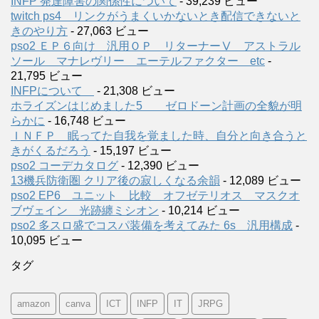
INFP 発達障害の関係性について
- 39,239 ビュー
twitch ps4 リンクがうまくいかないとき配信できないと
きのやり方
- 27,063 ビュー
pso2 ＥＰ６向け 汎用ＯＰ リターナーⅤ アストラル
ソール マナレヴリー エーテルファクター etc
-
21,795 ビュー
INFPについて
- 21,308 ビュー
ホライズンはじめました5 ゼロドーン計画の全貌が明
らかに
- 16,748 ビュー
ＩＮＦＰ 眠ってた自我を覚ました時、自分と向き合うと
きがくるだろう
- 15,197 ビュー
pso2 コーデカタログ
- 12,390 ビュー
13機兵防衛圏 クリア後の寂しくなる余韻
- 12,089 ビュー
pso2 EP6 ユニット 比較 オフゼテリオス マスクオ
ブヴェイン 光跡纏ミシオン
- 10,214 ビュー
pso2 多スロ盛でコスパ装備を考えてみた 6s 汎用構成
-
10,095 ビュー
タグ
amazon
canva
ICT
INFP
IT
JRPG