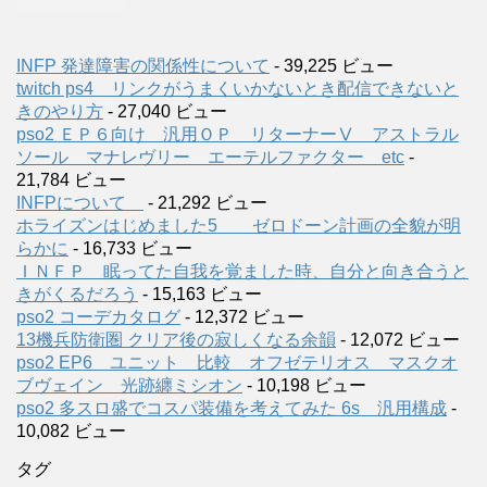
INFP 発達障害の関係性について
- 39,225 ビュー
twitch ps4 リンクがうまくいかないとき配信できないと
きのやり方
- 27,040 ビュー
pso2 ＥＰ６向け 汎用ＯＰ リターナーⅤ アストラル
ソール マナレヴリー エーテルファクター etc
-
21,784 ビュー
INFPについて
- 21,292 ビュー
ホライズンはじめました5 ゼロドーン計画の全貌が明
らかに
- 16,733 ビュー
ＩＮＦＰ 眠ってた自我を覚ました時、自分と向き合うと
きがくるだろう
- 15,163 ビュー
pso2 コーデカタログ
- 12,372 ビュー
13機兵防衛圏 クリア後の寂しくなる余韻
- 12,072 ビュー
pso2 EP6 ユニット 比較 オフゼテリオス マスクオ
ブヴェイン 光跡纏ミシオン
- 10,198 ビュー
pso2 多スロ盛でコスパ装備を考えてみた 6s 汎用構成
-
10,082 ビュー
タグ