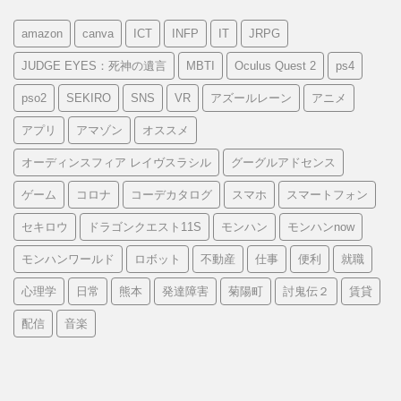
amazon
canva
ICT
INFP
IT
JRPG
JUDGE EYES：死神の遺言
MBTI
Oculus Quest 2
ps4
pso2
SEKIRO
SNS
VR
アズールレーン
アニメ
アプリ
アマゾン
オススメ
オーディンスフィア レイヴスラシル
グーグルアドセンス
ゲーム
コロナ
コーデカタログ
スマホ
スマートフォン
セキロウ
ドラゴンクエスト11S
モンハン
モンハンnow
モンハンワールド
ロボット
不動産
仕事
便利
就職
心理学
日常
熊本
発達障害
菊陽町
討鬼伝２
賃貸
配信
音楽