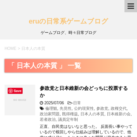
eruの日常系ゲームブログ
ゲームブログ、時々日常ブログ
HOME
>
日本人の本質
「 日本人の本質 」 一覧
参政党と日本維新の会どっちに投票する
Save
か
2025/07/06
-
日常
倫理観
,
先見性
,
公約現実性
,
参政党
,
政権交代
,
政治家問題
,
既得権益
,
日本人の本質
,
日本維新の会
,
若者政治
,
議員定年制
正直、自民党はないなと思った。 反面長い事やって
いるので根回しやら仕組みは理解しているので、他