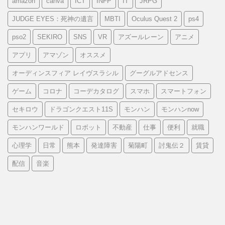
amazon
canva
ICT
INFP
IT
JRPG
JUDGE EYES：死神の遺言
MBTI
Oculus Quest 2
ps4
pso2
SEKIRO
SNS
VR
アズールレーン
アニメ
アプリ
アマゾン
オススメ
オーディンスフィア レイヴスラシル
グーグルアドセンス
ゲーム
コロナ
コーデカタログ
スマホ
スマートフォン
セキロウ
ドラゴンクエスト11S
モンハン
モンハンnow
モンハンワールド
ロボット
不動産
仕事
便利
就職
心理学
日常
熊本
発達障害
菊陽町
討鬼伝２
賃貸
配信
音楽