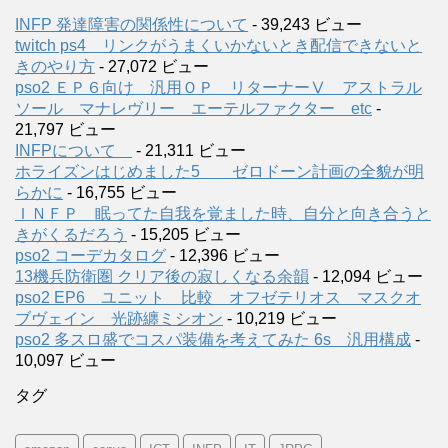
INFP 発達障害の関係性について
- 39,243 ビュー
twitch ps4 リンクがうまくいかないとき配信できないと
きのやり方
- 27,072 ビュー
pso2 ＥＰ６向け 汎用ＯＰ リターナーⅤ アストラル
ソール マナレヴリー エーテルファクター etc
-
21,797 ビュー
INFPについて
- 21,311 ビュー
ホライズンはじめました5 ゼロドーン計画の全貌が明
らかに
- 16,755 ビュー
ＩＮＦＰ 眠ってた自我を覚ました時、自分と向き合うと
きがくるだろう
- 15,205 ビュー
pso2 コーデカタログ
- 12,396 ビュー
13機兵防衛圏 クリア後の寂しくなる余韻
- 12,094 ビュー
pso2 EP6 ユニット 比較 オフゼテリオス マスクオ
ブヴェイン 光跡纏ミシオン
- 10,219 ビュー
pso2 多スロ盛でコスパ装備を考えてみた 6s 汎用構成
-
10,097 ビュー
タグ