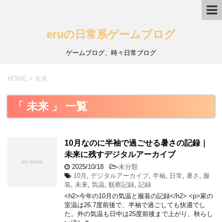
eruの日常系ゲームブログ
ゲームブログ、時々日常ブログ
HOME
>
未来
「 未来 」 一覧
10月なのに半袖で過ごせる暑さの記録｜
未来に残すデジタルアーカイブ
2025/10/18
-
未分類
10月
,
デジタルアーカイブ
,
半袖
,
日常
,
暑さ
,
服
装
,
未来
,
気温
,
観察記録
,
記録
<h2>今年の10月の気温と服装の記録</h2> <p>家の
室温は26.7度前後で、半袖で過ごしても快適でし
た。外の気温も日中は25度前後まで上がり、秋らし