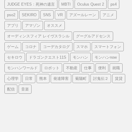
JUDGE EYES：死神の遺言
MBTI
Oculus Quest 2
ps4
pso2
SEKIRO
SNS
VR
アズールレーン
アニメ
アプリ
アマゾン
オススメ
オーディンスフィア レイヴスラシル
グーグルアドセンス
ゲーム
コロナ
コーデカタログ
スマホ
スマートフォン
セキロウ
ドラゴンクエスト11S
モンハン
モンハンnow
モンハンワールド
ロボット
不動産
仕事
便利
就職
心理学
日常
熊本
発達障害
菊陽町
討鬼伝２
賃貸
配信
音楽