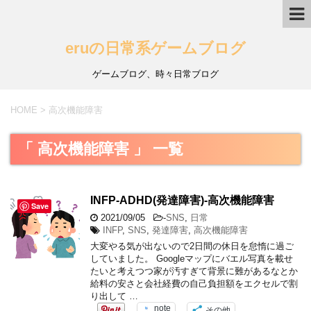
eruの日常系ゲームブログ
ゲームブログ、時々日常ブログ
HOME
>
高次機能障害
「 高次機能障害 」 一覧
INFP-ADHD(発達障害)-高次機能障害
Save
2021/09/05
-
SNS
,
日常
INFP
,
SNS
,
発達障害
,
高次機能障害
大変やる気が出ないので2日間の休日を怠惰に過ご
していました。 Googleマップにバエル写真を載せ
たいと考えつつ家が汚すぎて背景に難があるなとか
給料の安さと会社経費の自己負担額をエクセルで割
り出して …
note
その他