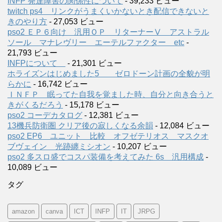
INFP 発達障害の関係性について
- 39,233 ビュー
twitch ps4 リンクがうまくいかないとき配信できないと
きのやり方
- 27,053 ビュー
pso2 ＥＰ６向け 汎用ＯＰ リターナーⅤ アストラル
ソール マナレヴリー エーテルファクター etc
-
21,793 ビュー
INFPについて
- 21,301 ビュー
ホライズンはじめました5 ゼロドーン計画の全貌が明
らかに
- 16,742 ビュー
ＩＮＦＰ 眠ってた自我を覚ました時、自分と向き合うと
きがくるだろう
- 15,178 ビュー
pso2 コーデカタログ
- 12,381 ビュー
13機兵防衛圏 クリア後の寂しくなる余韻
- 12,084 ビュー
pso2 EP6 ユニット 比較 オフゼテリオス マスクオ
ブヴェイン 光跡纏ミシオン
- 10,207 ビュー
pso2 多スロ盛でコスパ装備を考えてみた 6s 汎用構成
-
10,089 ビュー
タグ
amazon
canva
ICT
INFP
IT
JRPG