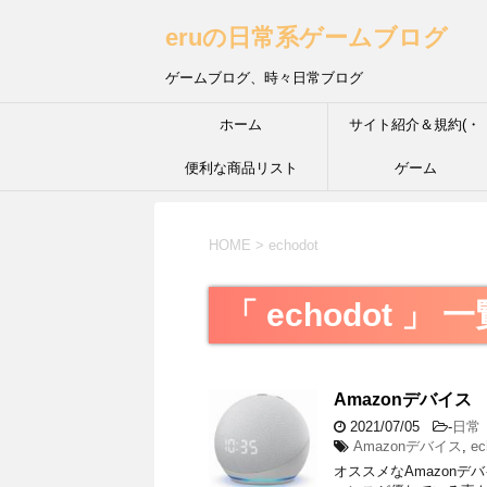
eruの日常系ゲームブログ
ゲームブログ、時々日常ブログ
ホーム
サイト紹介＆規約(・
便利な商品リスト
´з`・) ＩＮＦＰ的な性
ゲーム
HOME
>
echodot
「 echodot 」 
Amazonデバイ
2021/07/05
-
日常
Amazonデバイス
,
ec
オススメなAmazon