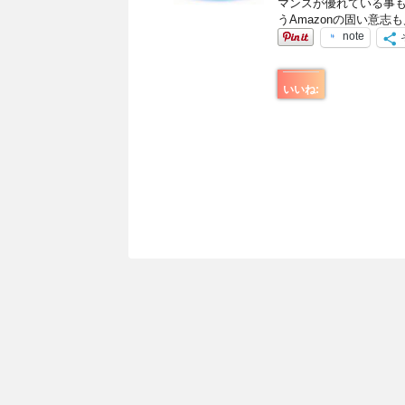
マンスが優れている事
うAmazonの固い意志
note
いいね: