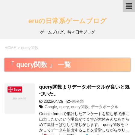
eruの日常系ゲームブログ
ゲームブログ、時々日常ブログ
HOME
>
query関数
「 query関数 」 一覧
query関数よりデータポータルが良いと気
Save
づいた。
2022/04/26
-
未分類
Google
,
query
,
query関数
,
データポータル
Google formsで集計したアンケートを望む形で紙に
出力したいという場合がでますが大体みんなあきら
めて集計っぱなしな感じがします。 query関数をい
かしてデータを抽出することを苦労しながらやり …