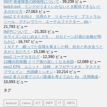
INFP 発達障害の関係性について
- 39,239 ビュー
twitch ps4 リンクがうまくいかないとき配信できないと
きのやり方
- 27,063 ビュー
pso2 ＥＰ６向け 汎用ＯＰ リターナーⅤ アストラル
ソール マナレヴリー エーテルファクター etc
-
21,793 ビュー
INFPについて
- 21,303 ビュー
ホライズンはじめました5 ゼロドーン計画の全貌が明
らかに
- 16,747 ビュー
ＩＮＦＰ 眠ってた自我を覚ました時、自分と向き合うと
きがくるだろう
- 15,196 ビュー
pso2 コーデカタログ
- 12,390 ビュー
13機兵防衛圏 クリア後の寂しくなる余韻
- 12,089 ビュー
pso2 EP6 ユニット 比較 オフゼテリオス マスクオ
ブヴェイン 光跡纏ミシオン
- 10,214 ビュー
pso2 多スロ盛でコスパ装備を考えてみた 6s 汎用構成
-
10,093 ビュー
タグ
amazon
canva
ICT
INFP
IT
JRPG