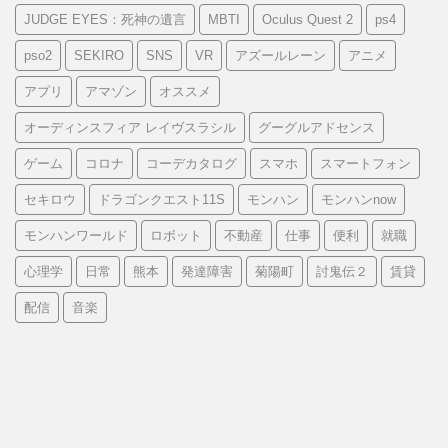
JUDGE EYES：死神の遺言
MBTI
Oculus Quest 2
ps4
pso2
SEKIRO
SNS
VR
アズールレーン
アニメ
アプリ
アマゾン
オススメ
オーディンスフィア レイヴスラシル
グーグルアドセンス
ゲーム
コロナ
コーデカタログ
スマホ
スマートフォン
セキロウ
ドラゴンクエスト11S
モンハン
モンハンnow
モンハンワールド
ロボット
不動産
仕事
便利
就職
心理学
日常
熊本
発達障害
菊陽町
討鬼伝２
賃貸
配信
音楽