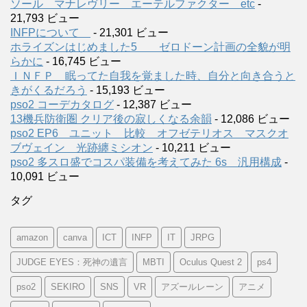
ソール マナレヴリー エーテルファクター etc
-
21,793 ビュー
INFPについて
- 21,301 ビュー
ホライズンはじめました5 ゼロドーン計画の全貌が明
らかに
- 16,745 ビュー
ＩＮＦＰ 眠ってた自我を覚ました時、自分と向き合うと
きがくるだろう
- 15,193 ビュー
pso2 コーデカタログ
- 12,387 ビュー
13機兵防衛圏 クリア後の寂しくなる余韻
- 12,086 ビュー
pso2 EP6 ユニット 比較 オフゼテリオス マスクオ
ブヴェイン 光跡纏ミシオン
- 10,211 ビュー
pso2 多スロ盛でコスパ装備を考えてみた 6s 汎用構成
-
10,091 ビュー
タグ
amazon
canva
ICT
INFP
IT
JRPG
JUDGE EYES：死神の遺言
MBTI
Oculus Quest 2
ps4
pso2
SEKIRO
SNS
VR
アズールレーン
アニメ