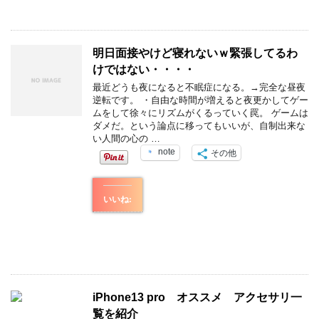
明日面接やけど寝れないｗ緊張してるわ
けではない・・・・
最近どうも夜になると不眠症になる。→完全な昼夜
逆転です。 ・自由な時間が増えると夜更かしてゲー
ムをして徐々にリズムがくるっていく罠。 ゲームは
ダメだ。という論点に移ってもいいが、自制出来な
い人間の心の …
note
その他
いいね:
iPhone13 pro オススメ アクセサリ一
覧を紹介