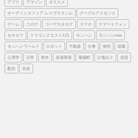
アプリ
アマゾン
オススメ
オーディンスフィア レイヴスラシル
グーグルアドセンス
ゲーム
コロナ
コーデカタログ
スマホ
スマートフォン
セキロウ
ドラゴンクエスト11S
モンハン
モンハンnow
モンハンワールド
ロボット
不動産
仕事
便利
就職
心理学
日常
熊本
発達障害
菊陽町
討鬼伝２
賃貸
配信
音楽