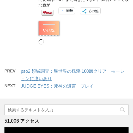
北色が …
note
その他
いいね:
読
み
込
み
中…
PREV
pso2 領域調査：異世界の残滓 100層クリア モーシ
ョンに違いあり
NEXT
JUDGE EYES：死神の遺言 プレイ
51,006 アクセス