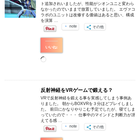
ト追加されいましたが、性能がシオンユニと変わら
なかったのでいままで放置していました。 エヴァコ
ラボのユニットは改修する価値はあると思い、構成
を演算 …
note
その他
いいね:
読
み
込
み
中…
反射神経をVRゲームで鍛える？
VRで反射神経を鍛える事を実感してしまう事例あ
りました。 朝からBOXVRを３分ほどプレイしまし
た。 前日にかなりやりこむ予定でしたが、寝てしま
っていたので・・・ 仕事中のマインドと判断力が冴
えてる感 …
note
その他