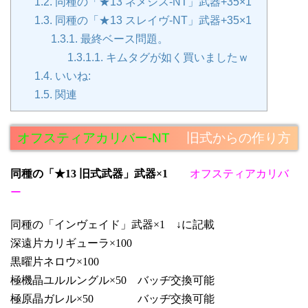
1.2.
同種の「★13 ネメシス-NT」武器+35×1
1.3.
同種の「★13 スレイヴ-NT」武器+35×1
1.3.1.
最終ベース問題。
1.3.1.1.
キムタグが如く買いましたｗ
1.4.
いいね:
1.5.
関連
オフスティアカリバー-NT
旧式からの作り方
同種の「★13 旧式武器」武器×1
オフスティアカリバ
ー
同種の「インヴェイド」武器×1 ↓に記載
深遠片カリギューラ×100
黒曜片ネロウ×100
極機晶ユルルングル×50 バッヂ交換可能
極原晶ガレル×50 バッヂ交換可能