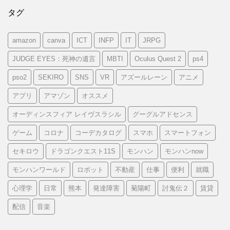
タグ
amazon
canva
ICT
INFP
IT
JRPG
JUDGE EYES：死神の遺言
MBTI
Oculus Quest 2
ps4
pso2
SEKIRO
SNS
VR
アズールレーン
アニメ
アプリ
アマゾン
オススメ
オーディンスフィア レイヴスラシル
グーグルアドセンス
ゲーム
コロナ
コーデカタログ
スマホ
スマートフォン
セキロウ
ドラゴンクエスト11S
モンハン
モンハンnow
モンハンワールド
ロボット
不動産
仕事
便利
就職
心理学
日常
熊本
発達障害
菊陽町
討鬼伝２
賃貸
配信
音楽