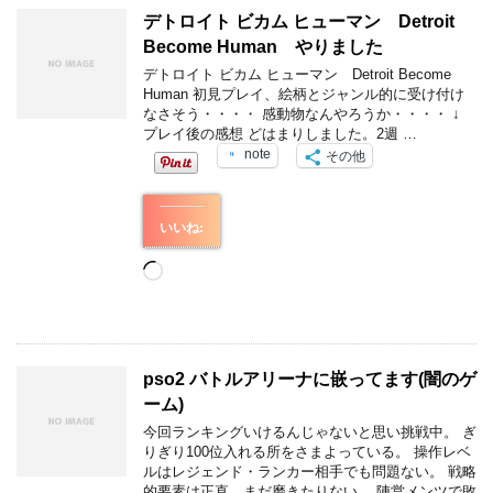
中…
デトロイト ビカム ヒューマン Detroit
Become Human やりました
デトロイト ビカム ヒューマン Detroit Become
Human 初見プレイ、絵柄とジャンル的に受け付け
なさそう・・・・ 感動物なんやろうか・・・・ ↓
プレイ後の感想 どはまりしました。2週 …
note
その他
いいね:
読
み
込
み
中…
pso2 バトルアリーナに嵌ってます(闇のゲ
ーム)
今回ランキングいけるんじゃないと思い挑戦中。 ぎ
りぎり100位入れる所をさまよっている。 操作レベ
ルはレジェンド・ランカー相手でも問題ない。 戦略
的要素は正直、まだ磨きたりない。 陣営メンツで敗