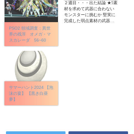
２週目・・・出た結論 ★5素
材を求めて武器に合わない
モンスターに挑むか 堅実に
完成した弱点素材の武器…
PSO2 領域調査：異世
界の残滓 オメガ・マ
スカレーダ 56~60
サマーハント2024 【泡
沫の宴】 【黒き白昼
夢】