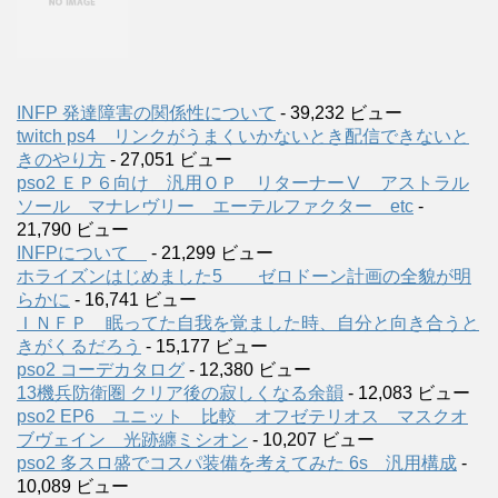
INFP 発達障害の関係性について
- 39,232 ビュー
twitch ps4 リンクがうまくいかないとき配信できないと
きのやり方
- 27,051 ビュー
pso2 ＥＰ６向け 汎用ＯＰ リターナーⅤ アストラル
ソール マナレヴリー エーテルファクター etc
-
21,790 ビュー
INFPについて
- 21,299 ビュー
ホライズンはじめました5 ゼロドーン計画の全貌が明
らかに
- 16,741 ビュー
ＩＮＦＰ 眠ってた自我を覚ました時、自分と向き合うと
きがくるだろう
- 15,177 ビュー
pso2 コーデカタログ
- 12,380 ビュー
13機兵防衛圏 クリア後の寂しくなる余韻
- 12,083 ビュー
pso2 EP6 ユニット 比較 オフゼテリオス マスクオ
ブヴェイン 光跡纏ミシオン
- 10,207 ビュー
pso2 多スロ盛でコスパ装備を考えてみた 6s 汎用構成
-
10,089 ビュー