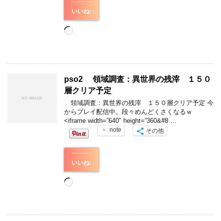
いいね:
読
み
込
み
中…
pso2 領域調査：異世界の残滓 １５０
層クリア予定
領域調査：異世界の残滓 １５０層クリア予定 今
からプレイ配信中。段々めんどくさくなるｗ
<iframe width=”640″ height=”360&#8 …
note
その他
いいね:
読
み
込
み