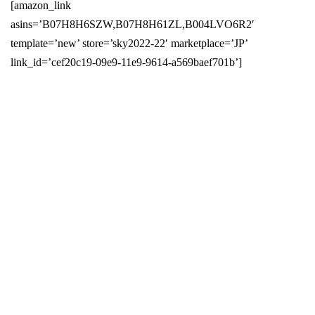
[amazon_link
asins=’B07H8H6SZW,B07H8H61ZL,B004LVO6R2′
template=’new’ store=’sky2022-22′ marketplace=’JP’
link_id=’cef20c19-09e9-11e9-9614-a569baef701b’]