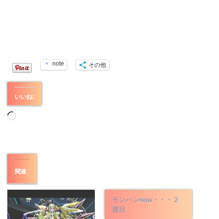
note
その他
いいね:
読
み
込
み
中…
関連
モンハンnow・・・２
週目