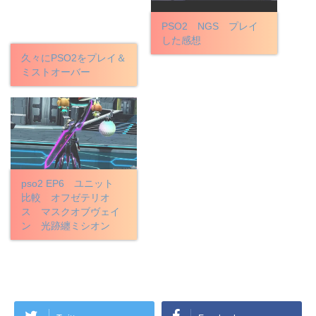
PSO2 NGS プレイ
した感想
久々にPSO2をプレイ＆
ミストオーバー
pso2 EP6 ユニット
比較 オフゼテリオ
ス マスクオブヴェイ
ン 光跡纏ミシオン