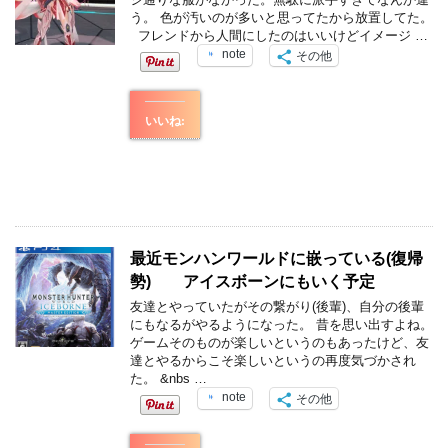
う。 色が汚いのが多いと思ってたから放置してた。
フレンドから人間にしたのはいいけどイメージ …
note
その他
いいね:
最近モンハンワールドに嵌っている(復帰
勢) アイスボーンにもいく予定
友達とやっていたがその繋がり(後輩)、自分の後輩
にもなるがやるようになった。 昔を思い出すよね。
ゲームそのものが楽しいというのもあったけど、友
達とやるからこそ楽しいというの再度気づかされ
た。 &nbs …
note
その他