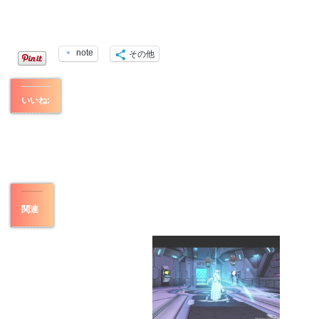
note
その他
いいね:
関連