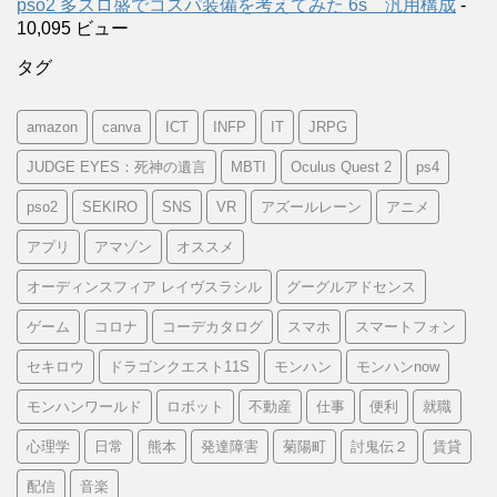
pso2 多スロ盛でコスパ装備を考えてみた 6s 汎用構成
-
10,095 ビュー
タグ
amazon
canva
ICT
INFP
IT
JRPG
JUDGE EYES：死神の遺言
MBTI
Oculus Quest 2
ps4
pso2
SEKIRO
SNS
VR
アズールレーン
アニメ
アプリ
アマゾン
オススメ
オーディンスフィア レイヴスラシル
グーグルアドセンス
ゲーム
コロナ
コーデカタログ
スマホ
スマートフォン
セキロウ
ドラゴンクエスト11S
モンハン
モンハンnow
モンハンワールド
ロボット
不動産
仕事
便利
就職
心理学
日常
熊本
発達障害
菊陽町
討鬼伝２
賃貸
配信
音楽