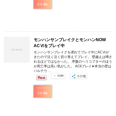
いいね:
モンハンサンブレイクとモンハンNOW
ACⅥをプレイ中
モンハンサンブレイクを遅れてプレイ中にACⅥが
きたので泣く泣く切り替えてプレイ。 壁越えは噂さ
れるほどではなかった。 序盤のヘリコプターのほう
が死亡率は高い気がした。 AC6プレイ➤本当の壁は
バルテウ …
note
その他
いいね: