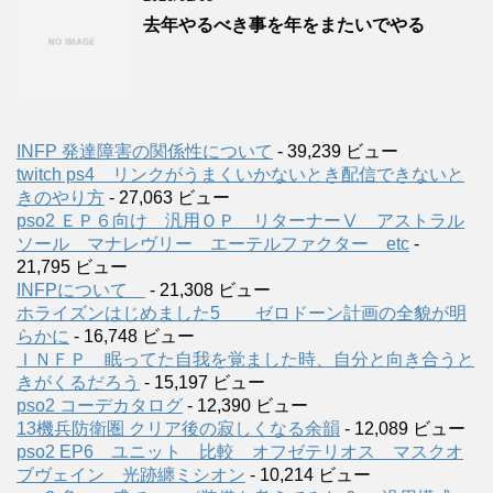
去年やるべき事を年をまたいでやる
INFP 発達障害の関係性について
- 39,239 ビュー
twitch ps4 リンクがうまくいかないとき配信できないと
きのやり方
- 27,063 ビュー
pso2 ＥＰ６向け 汎用ＯＰ リターナーⅤ アストラル
ソール マナレヴリー エーテルファクター etc
-
21,795 ビュー
INFPについて
- 21,308 ビュー
ホライズンはじめました5 ゼロドーン計画の全貌が明
らかに
- 16,748 ビュー
ＩＮＦＰ 眠ってた自我を覚ました時、自分と向き合うと
きがくるだろう
- 15,197 ビュー
pso2 コーデカタログ
- 12,390 ビュー
13機兵防衛圏 クリア後の寂しくなる余韻
- 12,089 ビュー
pso2 EP6 ユニット 比較 オフゼテリオス マスクオ
ブヴェイン 光跡纏ミシオン
- 10,214 ビュー