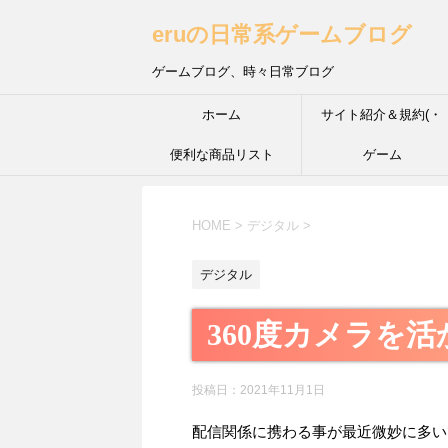
eruの日常系ゲームブログ
ゲームブログ、時々日常ブログ
ホーム
サイト紹介＆規約(・
便利な商品リスト
´з`・) ＩＮＦＰ的な性
ゲーム
HOME
>
デジタル
>
デジタル
360度カメラを
投稿日：
2021年11月1日
配信関係に携わる事が最近微妙に多い