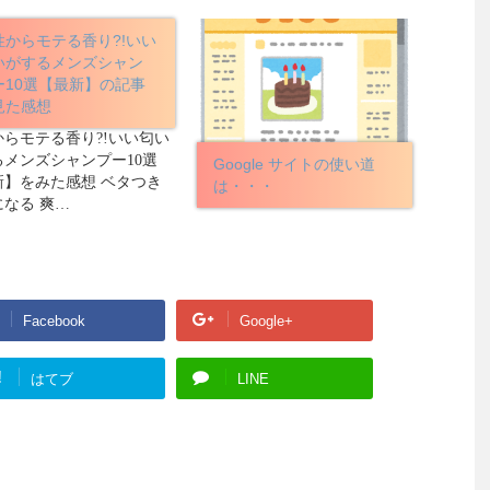
性からモテる香り?!いい
いがするメンズシャン
ー10選【最新】の記事
見た感想
からモテる香り?!いい匂い
るメンズシャンプー10選
Google サイトの使い道
新】をみた感想 ベタつき
は・・・
になる 爽…
Facebook
Google+
!
はてブ
LINE