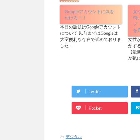
Googleアカウントに気を
女
付けろ！！
匂
プ
本日の話題はGoogleアカウント
を
について 以前まではGoogleは
大変便利な存在で崇めておりま
女性
した…
がす
【最
が気
Twitter
B
Pocket
-
デジタル