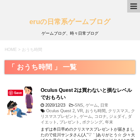
eruの日常系ゲームブログ
ゲームブログ、時々日常ブログ
HOME
>
おうち時間
「 おうち時間 」 一覧
Oculus Quest 2は買わないと損なレベル
Save
でおもろい
2020/12/23
-
SNS
,
ゲーム
,
日常
Oculus Quest 2
,
VR
,
おうち時間
,
クリスマス
,
ク
リスマスプレゼント
,
ゲーム
,
コロナ
,
ジェダイ
,
ダ
イエット
,
プレゼント
,
ボクシング
,
年末
まずは本日早めのクリスマスプレゼントが届きまし
たので佐川サンタさん(人”▽｀)ありがとう☆ 少々大