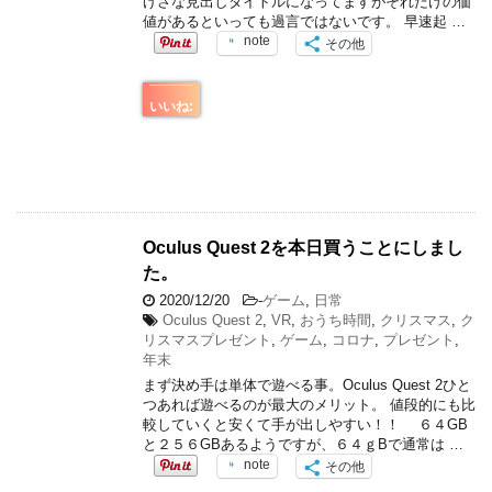
げさな見出しタイトルになってますがそれだけの価
値があるといっても過言ではないです。 早速起 …
note
その他
いいね:
Oculus Quest 2を本日買うことにしまし
た。
2020/12/20
-
ゲーム
,
日常
Oculus Quest 2
,
VR
,
おうち時間
,
クリスマス
,
ク
リスマスプレゼント
,
ゲーム
,
コロナ
,
プレゼント
,
年末
まず決め手は単体で遊べる事。Oculus Quest 2ひと
つあれば遊べるのが最大のメリット。 値段的にも比
較していくと安くて手が出しやすい！！ ６４GB
と２５６GBあるようですが、６４ｇBで通常は …
note
その他