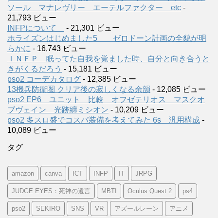
ソール マナレヴリー エーテルファクター etc
-
21,793 ビュー
INFPについて
- 21,301 ビュー
ホライズンはじめました5 ゼロドーン計画の全貌が明
らかに
- 16,743 ビュー
ＩＮＦＰ 眠ってた自我を覚ました時、自分と向き合うと
きがくるだろう
- 15,181 ビュー
pso2 コーデカタログ
- 12,385 ビュー
13機兵防衛圏 クリア後の寂しくなる余韻
- 12,085 ビュー
pso2 EP6 ユニット 比較 オフゼテリオス マスクオ
ブヴェイン 光跡纏ミシオン
- 10,209 ビュー
pso2 多スロ盛でコスパ装備を考えてみた 6s 汎用構成
-
10,089 ビュー
タグ
amazon
canva
ICT
INFP
IT
JRPG
JUDGE EYES：死神の遺言
MBTI
Oculus Quest 2
ps4
pso2
SEKIRO
SNS
VR
アズールレーン
アニメ