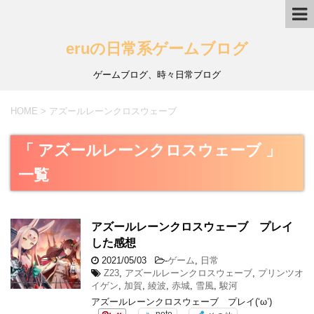
eruの日常系ゲームブログ
ゲームブログ、時々日常ブログ
HOME
>
アズールレーンクロスウェーブ
「 アズールレーンクロスウェーブ 」
一覧
アズールレーンクロスウェーブ プレイ
した感想
2021/05/03
-
ゲーム
,
日常
Z23
,
アズールレーンクロスウェーブ
,
プリンツオ
イゲン
,
加賀
,
綾波
,
赤城
,
雪風
,
駿河
アズールレーンクロスウェーブ プレイ(‘ω’)