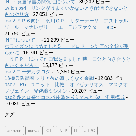
INFP 発達障害の関係性について
- 39,232 ビュー
twitch ps4 リンクがうまくいかないとき配信できないと
きのやり方
- 27,051 ビュー
pso2 ＥＰ６向け 汎用ＯＰ リターナーⅤ アストラル
ソール マナレヴリー エーテルファクター etc
-
21,790 ビュー
INFPについて
- 21,299 ビュー
ホライズンはじめました5 ゼロドーン計画の全貌が明
らかに
- 16,741 ビュー
ＩＮＦＰ 眠ってた自我を覚ました時、自分と向き合うと
きがくるだろう
- 15,177 ビュー
pso2 コーデカタログ
- 12,380 ビュー
13機兵防衛圏 クリア後の寂しくなる余韻
- 12,083 ビュー
pso2 EP6 ユニット 比較 オフゼテリオス マスクオ
ブヴェイン 光跡纏ミシオン
- 10,207 ビュー
pso2 多スロ盛でコスパ装備を考えてみた 6s 汎用構成
-
10,089 ビュー
タグ
amazon
canva
ICT
INFP
IT
JRPG