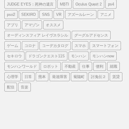
JUDGE EYES：死神の遺言
MBTI
Oculus Quest 2
ps4
pso2
SEKIRO
SNS
VR
アズールレーン
アニメ
アプリ
アマゾン
オススメ
オーディンスフィア レイヴスラシル
グーグルアドセンス
ゲーム
コロナ
コーデカタログ
スマホ
スマートフォン
セキロウ
ドラゴンクエスト11S
モンハン
モンハンnow
モンハンワールド
ロボット
不動産
仕事
便利
就職
心理学
日常
熊本
発達障害
菊陽町
討鬼伝２
賃貸
配信
音楽