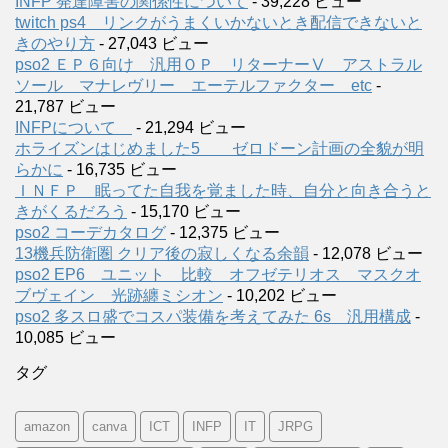
INFP 発達障害の関係性について
- 39,228 ビュー
twitch ps4 リンクがうまくいかないとき配信できないと
きのやり方
- 27,043 ビュー
pso2 ＥＰ６向け 汎用ＯＰ リターナーⅤ アストラル
ソール マナレヴリー エーテルファクター etc
-
21,787 ビュー
INFPについて
- 21,294 ビュー
ホライズンはじめました5 ゼロドーン計画の全貌が明
らかに
- 16,735 ビュー
ＩＮＦＰ 眠ってた自我を覚ました時、自分と向き合うと
きがくるだろう
- 15,170 ビュー
pso2 コーデカタログ
- 12,375 ビュー
13機兵防衛圏 クリア後の寂しくなる余韻
- 12,078 ビュー
pso2 EP6 ユニット 比較 オフゼテリオス マスクオ
ブヴェイン 光跡纏ミシオン
- 10,202 ビュー
pso2 多スロ盛でコスパ装備を考えてみた 6s 汎用構成
-
10,085 ビュー
タグ
amazon
canva
ICT
INFP
IT
JRPG