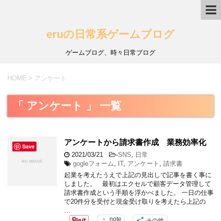
eruの日常系ゲームブログ
ゲームブログ、時々日常ブログ
HOME
>
アンケート
「 アンケート 」 一覧
アンケートから請求書作成 業務効率化
Save
2021/03/21
-
SNS
,
日常
gogleフォーム
,
IT
,
アンケート
,
請求書
起業を考えたうえで上記の見出しで記事を書く事に
しました。 最初はエクセルで顧客データ管理して
請求書作成という手順を浮かべました。 一日の仕事
で20件分を受付と現金受け取りを考えたら上記の
…
note
その他