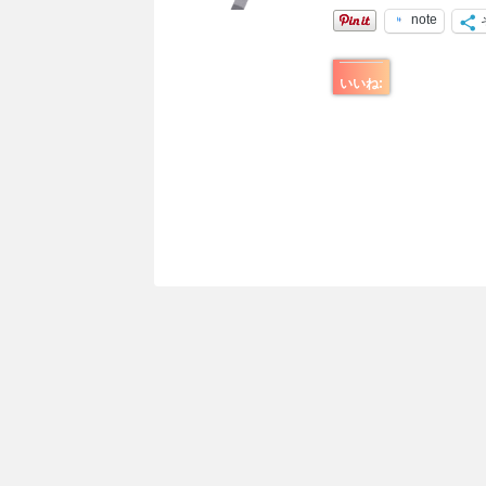
note
いいね: