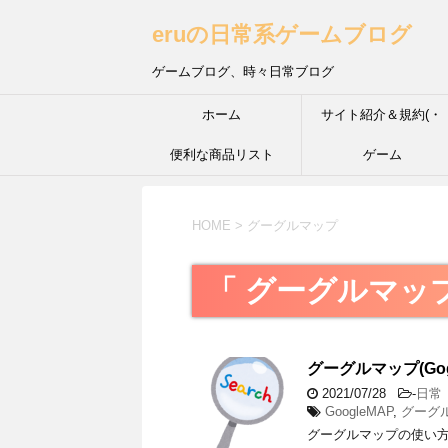
eruの日常系ゲームブログ
ゲームブログ、時々日常ブログ
ホーム
サイト紹介＆規約(・
便利な商品リスト
´з`・) ＩＮＦＰ的な性
ゲーム
HOME
>
グーグルマップ
「 グーグルマップ
グーグルマップ(Go
2021/07/28
-
日常
GoogleMAP
,
グーグ
グーグルマップの使い