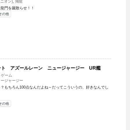
ニオン)
,
飛龍
天龍門を蹴散らせ！！
その他
ント アズールレーン ニュージャージー UR艦
,
ゲーム
ュージャージー
？もちろん100点なんだよね～だってこういうの、好きなんでし
その他