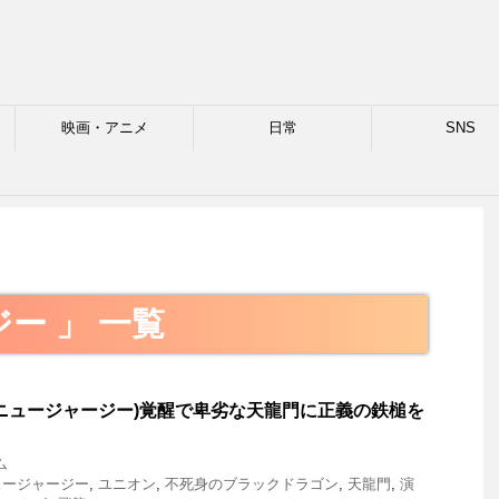
映画・アニメ
日常
SNS
格
ー 」 一覧
ニュージャージー)覚醒で卑劣な天龍門に正義の鉄槌を
ム
ュージャージー
,
ユニオン
,
不死身のブラックドラゴン
,
天龍門
,
演