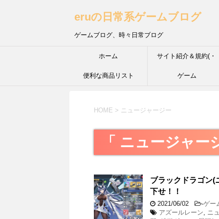
eruの日常系ゲームブログ
ゲームブログ、時々日常ブログ
ホーム
サイト紹介＆規約(・
便利な商品リスト
´з`・) ＩＮＦＰ的な性
ゲーム
HOME
>
ニュージャージー
「 ニュージャージ
ブラックドラゴン(
下せ！！
2021/06/02
-
ゲー
アズールレーン
,
ニ