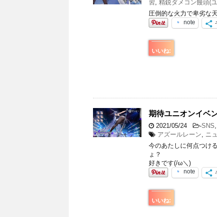
習
,
精鋭ダメコン饅頭(ユ
圧倒的な火力で卑劣な
note
いいね:
期待ユニオンイベ
2021/05/24
-
SNS
アズールレーン
,
ニ
今のあたしに何点つける
ょ？
好きです(/ω＼)
note
いいね: