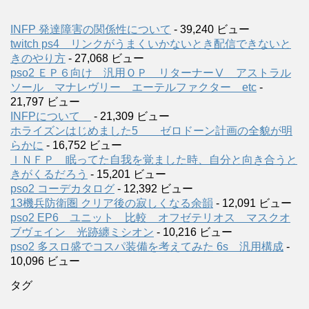
INFP 発達障害の関係性について
- 39,240 ビュー
twitch ps4 リンクがうまくいかないとき配信できないと
きのやり方
- 27,068 ビュー
pso2 ＥＰ６向け 汎用ＯＰ リターナーⅤ アストラル
ソール マナレヴリー エーテルファクター etc
-
21,797 ビュー
INFPについて
- 21,309 ビュー
ホライズンはじめました5 ゼロドーン計画の全貌が明
らかに
- 16,752 ビュー
ＩＮＦＰ 眠ってた自我を覚ました時、自分と向き合うと
きがくるだろう
- 15,201 ビュー
pso2 コーデカタログ
- 12,392 ビュー
13機兵防衛圏 クリア後の寂しくなる余韻
- 12,091 ビュー
pso2 EP6 ユニット 比較 オフゼテリオス マスクオ
ブヴェイン 光跡纏ミシオン
- 10,216 ビュー
pso2 多スロ盛でコスパ装備を考えてみた 6s 汎用構成
-
10,096 ビュー
タグ