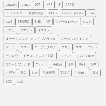
amazon
canva
ICT
INFP
IT
JRPG
JUDGE EYES：死神の遺言
MBTI
Oculus Quest 2
ps4
pso2
SEKIRO
SNS
VR
アズールレーン
アニメ
アプリ
アマゾン
オススメ
オーディンスフィア レイヴスラシル
グーグルアドセンス
ゲーム
コロナ
コーデカタログ
スマホ
スマートフォン
セキロウ
ドラゴンクエスト11S
モンハン
モンハンnow
モンハンワールド
ロボット
不動産
仕事
便利
就職
心理学
日常
熊本
発達障害
菊陽町
討鬼伝２
賃貸
配信
音楽