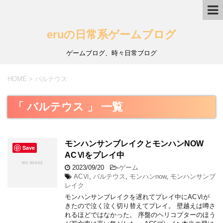
eruの日常系ゲームブログ
ゲームブログ、時々日常ブログ
HOME
>
バルテウス
「 バルテウス 」 一覧
モンハンサンブレイクとモンハンNOW
Save
ACⅥをプレイ中
2023/09/20
-
ゲーム
ACⅥ
,
バルテウス
,
モンハンnow
,
モンハンサンブ
レイク
モンハンサンブレイクを遅れてプレイ中にACⅥが
きたので泣く泣く切り替えてプレイ。 壁越えは噂さ
れるほどではなかった。 序盤のヘリコプターのほう