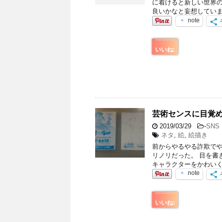
に着けると新しい世界の
良いかなと妄想していま
note
いいね:
芸術センスに目覚め
2019/03/29
-
SNS
ネタ
,
絵
,
絵描き
前からやるやる詐欺でや
リノリだった。 目を書
キャラクターをかわいく
note
いいね: