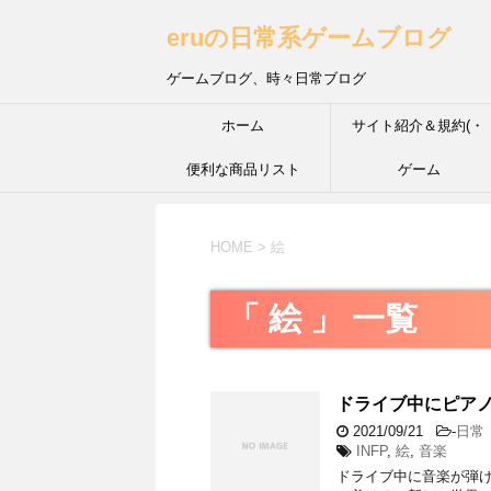
eruの日常系ゲームブログ
ゲームブログ、時々日常ブログ
ホーム
サイト紹介＆規約(・
便利な商品リスト
´з`・) ＩＮＦＰ的な性
ゲーム
HOME
>
絵
「 絵 」 一覧
ドライブ中にピア
2021/09/21
-
日常
INFP
,
絵
,
音楽
ドライブ中に音楽が弾け