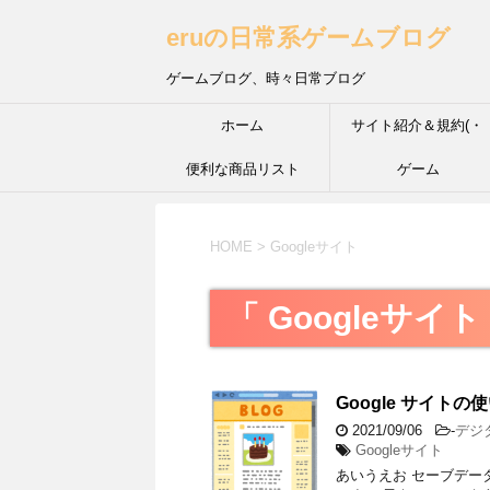
eruの日常系ゲームブログ
ゲームブログ、時々日常ブログ
ホーム
サイト紹介＆規約(・
便利な商品リスト
´з`・) ＩＮＦＰ的な性
ゲーム
HOME
>
Googleサイト
「 Googleサイト
Google サイト
2021/09/06
-
デジ
Googleサイト
あいうえお セーブデー