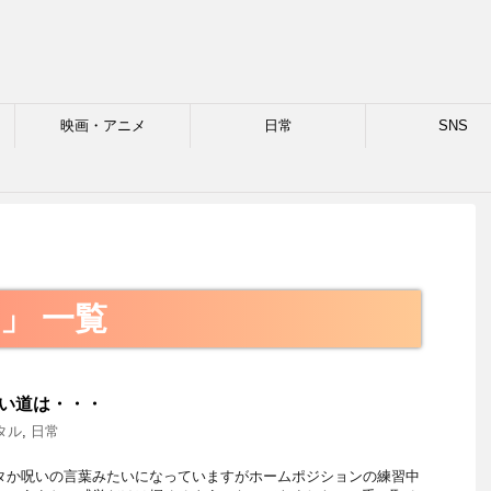
映画・アニメ
日常
SNS
格
 」 一覧
の使い道は・・・
タル
,
日常
タか呪いの言葉みたいになっていますがホームポジションの練習中