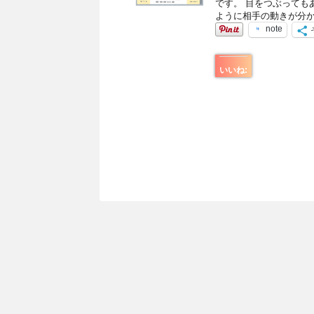
です。 目をつぶっても
ように相手の動きが分か
note
いいね: