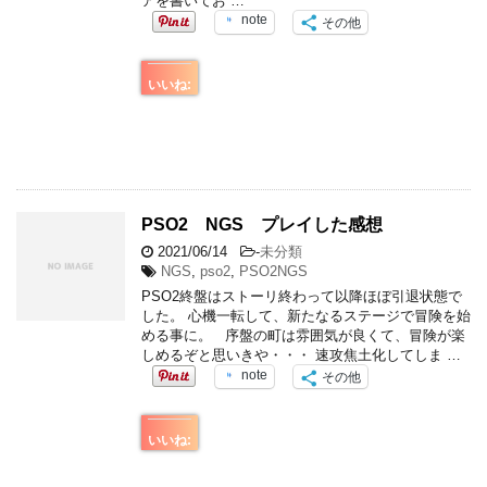
アを書いてお …
note
その他
いいね:
PSO2 NGS プレイした感想
2021/06/14
-
未分類
NGS
,
pso2
,
PSO2NGS
PSO2終盤はストーリ終わって以降ほぼ引退状態で
した。 心機一転して、新たなるステージで冒険を始
める事に。 序盤の町は雰囲気が良くて、冒険が楽
しめるぞと思いきや・・・ 速攻焦土化してしま …
note
その他
いいね: