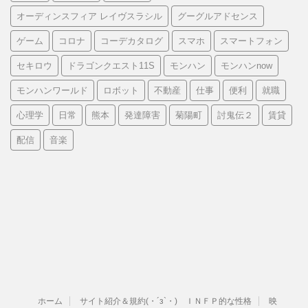
オーディンスフィア レイヴスラシル
グーグルアドセンス
ゲーム
コロナ
コーデカタログ
スマホ
スマートフォン
セキロウ
ドラゴンクエスト11S
モンハン
モンハンnow
モンハンワールド
ロボット
不動産
仕事
便利
就職
心理学
日常
熊本
発達障害
菊陽町
討鬼伝２
賃貸
配信
音楽
ホーム
サイト紹介＆規約(・´з`・) ＩＮＦＰ的な性格
映