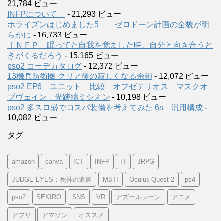
21,784 ビュー
INFPについて
- 21,293 ビュー
ホライズンはじめました5 ゼロドーン計画の全貌が明
らかに
- 16,733 ビュー
ＩＮＦＰ 眠ってた自我を覚ました時、自分と向き合うと
きがくるだろう
- 15,165 ビュー
pso2 コーデカタログ
- 12,372 ビュー
13機兵防衛圏 クリア後の寂しくなる余韻
- 12,072 ビュー
pso2 EP6 ユニット 比較 オフゼテリオス マスクオ
ブヴェイン 光跡纏ミシオン
- 10,198 ビュー
pso2 多スロ盛でコスパ装備を考えてみた 6s 汎用構成
-
10,082 ビュー
タグ
amazon
canva
ICT
INFP
IT
JRPG
JUDGE EYES：死神の遺言
MBTI
Oculus Quest 2
ps4
pso2
SEKIRO
SNS
VR
アズールレーン
アニメ
アプリ
アマゾン
オススメ