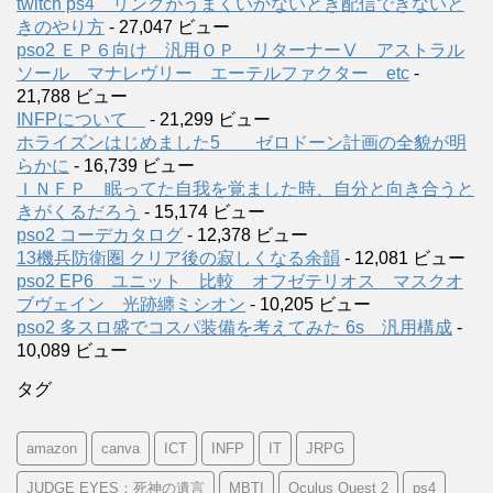
twitch ps4 リンクがうまくいかないとき配信できないと
きのやり方
- 27,047 ビュー
pso2 ＥＰ６向け 汎用ＯＰ リターナーⅤ アストラル
ソール マナレヴリー エーテルファクター etc
-
21,788 ビュー
INFPについて
- 21,299 ビュー
ホライズンはじめました5 ゼロドーン計画の全貌が明
らかに
- 16,739 ビュー
ＩＮＦＰ 眠ってた自我を覚ました時、自分と向き合うと
きがくるだろう
- 15,174 ビュー
pso2 コーデカタログ
- 12,378 ビュー
13機兵防衛圏 クリア後の寂しくなる余韻
- 12,081 ビュー
pso2 EP6 ユニット 比較 オフゼテリオス マスクオ
ブヴェイン 光跡纏ミシオン
- 10,205 ビュー
pso2 多スロ盛でコスパ装備を考えてみた 6s 汎用構成
-
10,089 ビュー
タグ
amazon
canva
ICT
INFP
IT
JRPG
JUDGE EYES：死神の遺言
MBTI
Oculus Quest 2
ps4