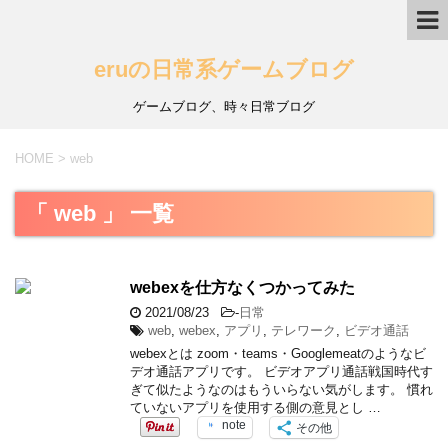
eruの日常系ゲームブログ
ゲームブログ、時々日常ブログ
HOME
>
web
「 web 」 一覧
webexを仕方なくつかってみた
2021/08/23
-
日常
web
,
webex
,
アプリ
,
テレワーク
,
ビデオ通話
webexとは zoom・teams・Googlemeatのようなビ
デオ通話アプリです。 ビデオアプリ通話戦国時代す
ぎて似たようなのはもういらない気がします。 慣れ
ていないアプリを使用する側の意見とし …
note
その他