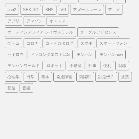
pso2
SEKIRO
SNS
VR
アズールレーン
アニメ
アプリ
アマゾン
オススメ
オーディンスフィア レイヴスラシル
グーグルアドセンス
ゲーム
コロナ
コーデカタログ
スマホ
スマートフォン
セキロウ
ドラゴンクエスト11S
モンハン
モンハンnow
モンハンワールド
ロボット
不動産
仕事
便利
就職
心理学
日常
熊本
発達障害
菊陽町
討鬼伝２
賃貸
配信
音楽