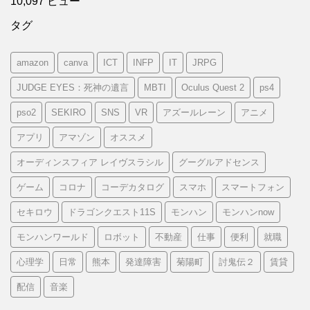
10,097 ビュー
タグ
amazon
canva
ICT
INFP
IT
JRPG
JUDGE EYES：死神の遺言
MBTI
Oculus Quest 2
ps4
pso2
SEKIRO
SNS
VR
アズールレーン
アニメ
アプリ
アマゾン
オススメ
オーディンスフィア レイヴスラシル
グーグルアドセンス
ゲーム
コロナ
コーデカタログ
スマホ
スマートフォン
セキロウ
ドラゴンクエスト11S
モンハン
モンハンnow
モンハンワールド
ロボット
不動産
仕事
便利
就職
心理学
日常
熊本
発達障害
菊陽町
討鬼伝２
賃貸
配信
音楽