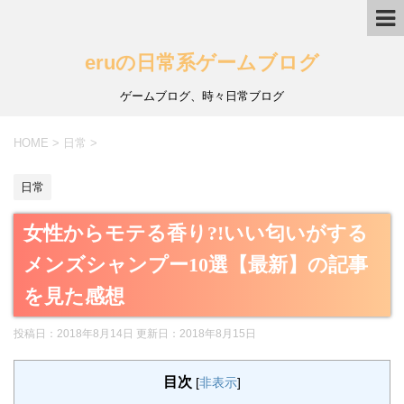
eruの日常系ゲームブログ
ゲームブログ、時々日常ブログ
HOME
>
日常
>
日常
女性からモテる香り?!いい匂いがする
メンズシャンプー10選【最新】の記事
を見た感想
投稿日：2018年8月14日 更新日：
2018年8月15日
目次
[
非表示
]