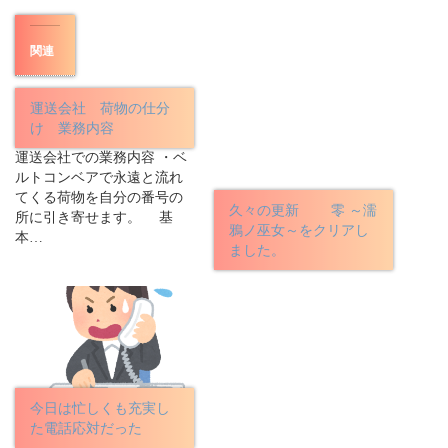
関連
運送会社 荷物の仕分
け 業務内容
運送会社での業務内容 ・ベ
ルトコンベアで永遠と流れ
てくる荷物を自分の番号の
久々の更新 零 ～濡
所に引き寄せます。 基
鴉ノ巫女～をクリアし
本…
ました。
今日は忙しくも充実し
た電話応対だった