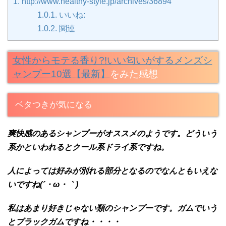
1.
http://www.healthy-style.jp/archives/36894
1.0.1.
いいね:
1.0.2.
関連
女性からモテる香り?!いい匂いがするメンズシ
ャンプー10選【最新】
をみた感想
ベタつきが気になる
爽快感のあるシャンプーがオススメのようです。どういう
系かといわれるとクール系ドライ系ですね。
人によっては好みが別れる部分となるのでなんともいえな
いですね(´・ω・｀)
私はあまり好きじゃない類のシャンプーです。ガムでいう
とブラックガムですね・・・・