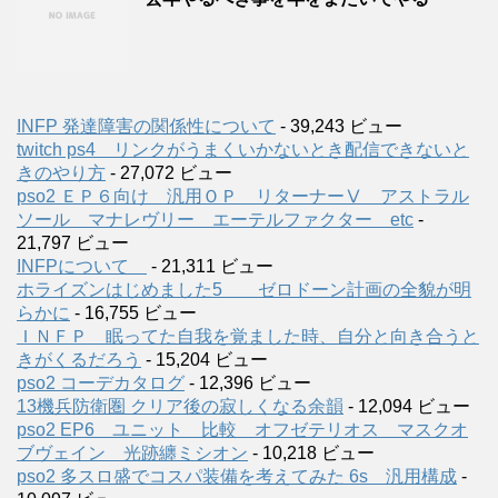
INFP 発達障害の関係性について
- 39,243 ビュー
twitch ps4 リンクがうまくいかないとき配信できないと
きのやり方
- 27,072 ビュー
pso2 ＥＰ６向け 汎用ＯＰ リターナーⅤ アストラル
ソール マナレヴリー エーテルファクター etc
-
21,797 ビュー
INFPについて
- 21,311 ビュー
ホライズンはじめました5 ゼロドーン計画の全貌が明
らかに
- 16,755 ビュー
ＩＮＦＰ 眠ってた自我を覚ました時、自分と向き合うと
きがくるだろう
- 15,204 ビュー
pso2 コーデカタログ
- 12,396 ビュー
13機兵防衛圏 クリア後の寂しくなる余韻
- 12,094 ビュー
pso2 EP6 ユニット 比較 オフゼテリオス マスクオ
ブヴェイン 光跡纏ミシオン
- 10,218 ビュー
pso2 多スロ盛でコスパ装備を考えてみた 6s 汎用構成
-