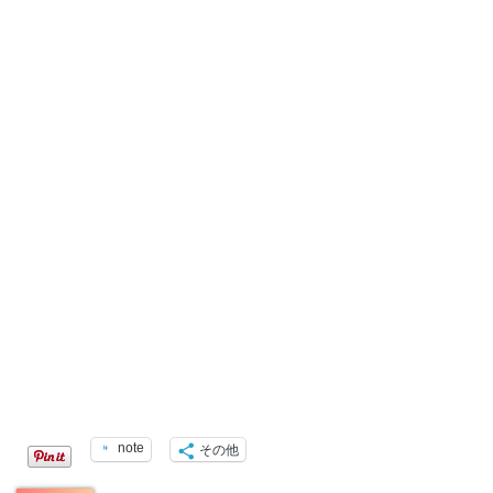
note
その他