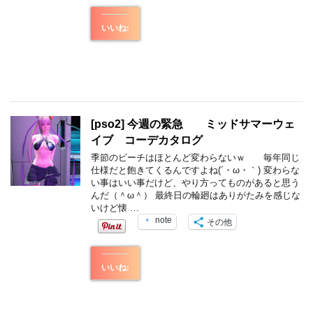
いいね:
[pso2] 今週の緊急 ミッドサマーウェ
イブ コーデカタログ
季節のビーチはほとんど変わらないｗ 毎年同じ
仕様だと飽きてくるんですよね(´・ω・｀) 変わらな
い事はいい事だけど、やり方ってものがあると思う
んだ（＾ω＾） 最終日の輪廻はありがたみを感じな
いけど懐 …
note
その他
いいね: