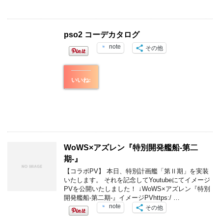
pso2 コーデカタログ
note
その他
いいね:
WoWS×アズレン『特別開発艦船-第二
期-』
【コラボPV】 本日、特別計画艦「第Ⅱ期」を実装
いたします。 それを記念してYoutubeにてイメージ
PVを公開いたしました！ ↓WoWS×アズレン『特別
開発艦船-第二期-』イメージPVhttps:/ …
note
その他