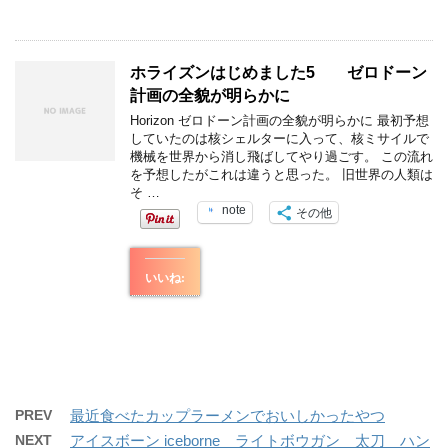
ホライズンはじめました5 ゼロドーン
計画の全貌が明らかに
Horizon ゼロドーン計画の全貌が明らかに 最初予想
していたのは核シェルターに入って、核ミサイルで
機械を世界から消し飛ばしてやり過ごす。 この流れ
を予想したがこれは違うと思った。 旧世界の人類は
そ …
note
その他
いいね:
PREV
最近食べたカップラーメンでおいしかったやつ
NEXT
アイスボーン iceborne ライトボウガン 太刀 ハン