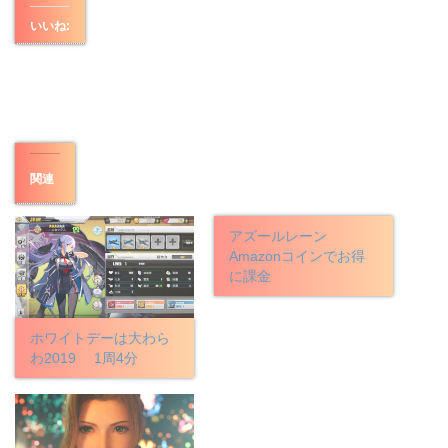
いいね:
関連
アズールレーン
Amazonコインでお得
に課金
ホワイトデーは大わら
わ2019 1周4分