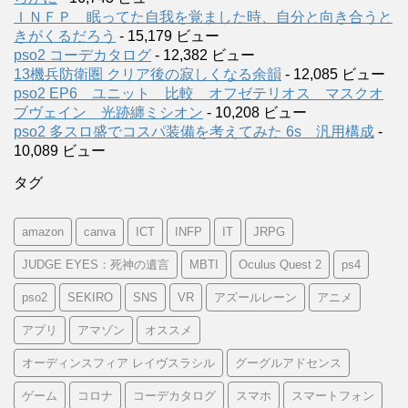
ＩＮＦＰ 眠ってた自我を覚ました時、自分と向き合うと
きがくるだろう
- 15,179 ビュー
pso2 コーデカタログ
- 12,382 ビュー
13機兵防衛圏 クリア後の寂しくなる余韻
- 12,085 ビュー
pso2 EP6 ユニット 比較 オフゼテリオス マスクオ
ブヴェイン 光跡纏ミシオン
- 10,208 ビュー
pso2 多スロ盛でコスパ装備を考えてみた 6s 汎用構成
-
10,089 ビュー
タグ
amazon
canva
ICT
INFP
IT
JRPG
JUDGE EYES：死神の遺言
MBTI
Oculus Quest 2
ps4
pso2
SEKIRO
SNS
VR
アズールレーン
アニメ
アプリ
アマゾン
オススメ
オーディンスフィア レイヴスラシル
グーグルアドセンス
ゲーム
コロナ
コーデカタログ
スマホ
スマートフォン