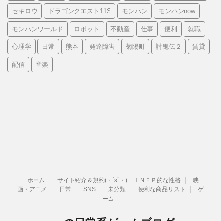
セキロウ
ドラゴンクエスト11S
モンハン
モンハンnow
モンハンワールド
ロボット
不動産
仕事
便利
就職
心理学
日常
熊本
発達障害
菊陽町
討鬼伝２
賃貸
配信
音楽
ホーム
サイト紹介＆規約(・´з`・) ＩＮＦＰ的な性格
映
画・アニメ
日常
SNS
未分類
便利な商品リスト
ゲ
ーム