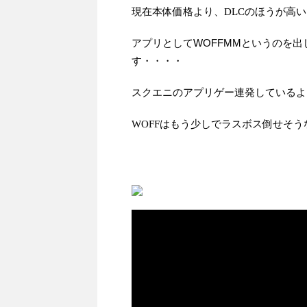
現在本体価格より、DLCのほうが高い
WOFFMMというのを
アプリとして
す・・・・
スクエニのアプリゲー連発しているよ
WOFFはもう少しでラスボス倒せそうな
動
画
プ
レ
ー
ヤ
ー