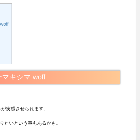
off
？
キシマ woff
事が実感させられます。
りたいという事もあるかも。