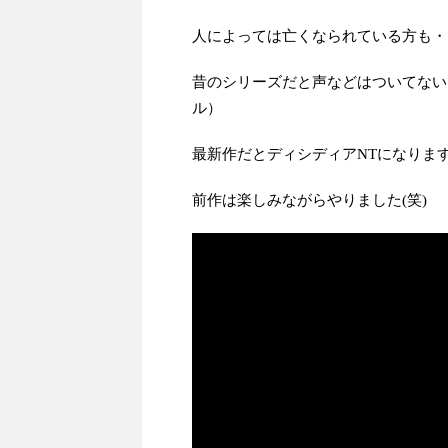
人によっては亡くなられている方も・
昔のシリーズだと声などはついてない
ル）
最新作だとディシディアNTになりま
前作は楽しみながらやりました(笑)
動
画
プ
レ
ー
ヤ
ー