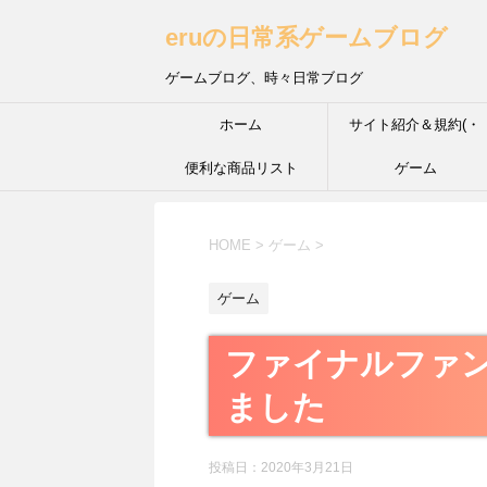
eruの日常系ゲームブログ
ゲームブログ、時々日常ブログ
ホーム
サイト紹介＆規約(・
便利な商品リスト
´з`・) ＩＮＦＰ的な性
ゲーム
HOME
>
ゲーム
>
ゲーム
ファイナルファンタ
ました
投稿日：
2020年3月21日