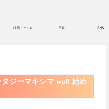
映画・アニメ
日常
SNS
格
ジーマキシマ woff 始め