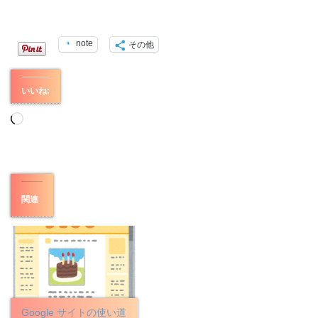
note
その他
いいね:
読
み
込
み
中…
関連
Google サイトの使い道