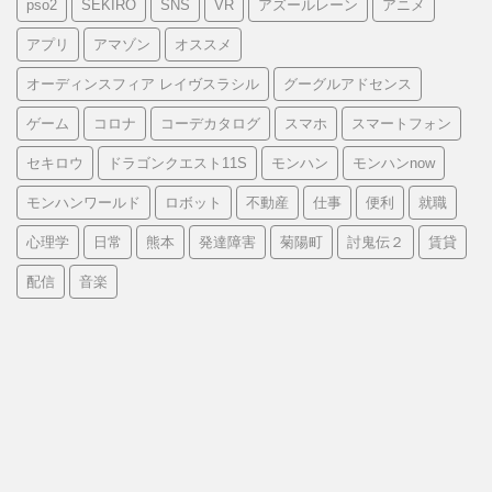
pso2
SEKIRO
SNS
VR
アズールレーン
アニメ
アプリ
アマゾン
オススメ
オーディンスフィア レイヴスラシル
グーグルアドセンス
ゲーム
コロナ
コーデカタログ
スマホ
スマートフォン
セキロウ
ドラゴンクエスト11S
モンハン
モンハンnow
モンハンワールド
ロボット
不動産
仕事
便利
就職
心理学
日常
熊本
発達障害
菊陽町
討鬼伝２
賃貸
配信
音楽