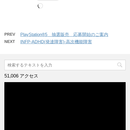
読
み
込
み
中…
PREV
PlayStation®5 抽選販売 応募開始のご案内
NEXT
INFP-ADHD(発達障害)-高次機能障害
51,006 アクセス