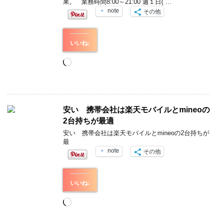
果。 業務時間8:00～21:00 週１日( …
note
その他
いいね:
読
み
込
み
中…
安い 携帯会社は楽天モバイルとmineoの
2台持ちが最適
安い 携帯会社は楽天モバイルとmineoの2台持ちが
最
note
その他
いいね:
読
み