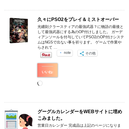
込
み
中…
久々にPSO2をプレイ＆ミストオーバー
光纏刻クラースティアの最強武器？に物語の最後と
して最強武器にする為のOP付けしました。 ガーデ
ィアンソールを付与していてPSO2のOP付けシステ
ムはNGSで出ない事を祈ります。 ゲームで作業や
らされて …
note
その他
いいね:
読
み
込
み
中…
グーグルカレンダーをWEBサイトに埋め
こみました。
営業日カレンダー 完成品は上記のページになりま