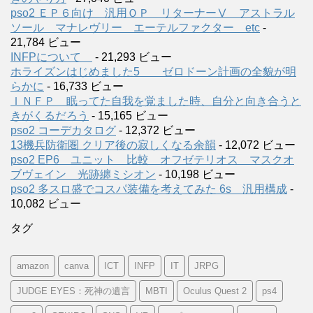
pso2 ＥＰ６向け 汎用ＯＰ リターナーⅤ アストラル
ソール マナレヴリー エーテルファクター etc
-
21,784 ビュー
INFPについて
- 21,293 ビュー
ホライズンはじめました5 ゼロドーン計画の全貌が明
らかに
- 16,733 ビュー
ＩＮＦＰ 眠ってた自我を覚ました時、自分と向き合うと
きがくるだろう
- 15,165 ビュー
pso2 コーデカタログ
- 12,372 ビュー
13機兵防衛圏 クリア後の寂しくなる余韻
- 12,072 ビュー
pso2 EP6 ユニット 比較 オフゼテリオス マスクオ
ブヴェイン 光跡纏ミシオン
- 10,198 ビュー
pso2 多スロ盛でコスパ装備を考えてみた 6s 汎用構成
-
10,082 ビュー
タグ
amazon
canva
ICT
INFP
IT
JRPG
JUDGE EYES：死神の遺言
MBTI
Oculus Quest 2
ps4