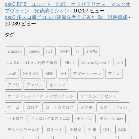
pso2 EP6 ユニット 比較 オフゼテリオス マスクオ
ブヴェイン 光跡纏ミシオン
- 10,207 ビュー
pso2 多スロ盛でコスパ装備を考えてみた 6s 汎用構成
-
10,089 ビュー
タグ
amazon
canva
ICT
INFP
IT
JRPG
JUDGE EYES：死神の遺言
MBTI
Oculus Quest 2
ps4
pso2
SEKIRO
SNS
VR
アズールレーン
アニメ
アプリ
アマゾン
オススメ
オーディンスフィア レイヴスラシル
グーグルアドセンス
ゲーム
コロナ
コーデカタログ
スマホ
スマートフォン
セキロウ
ドラゴンクエスト11S
モンハン
モンハンnow
モンハンワールド
ロボット
不動産
仕事
便利
就職