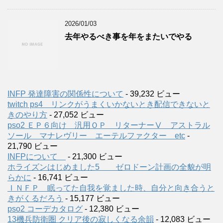
2026/01/03
去年やるべき事を年をまたいでやる
INFP 発達障害の関係性について
- 39,232 ビュー
twitch ps4 リンクがうまくいかないとき配信できないと
きのやり方
- 27,052 ビュー
pso2 ＥＰ６向け 汎用ＯＰ リターナーⅤ アストラル
ソール マナレヴリー エーテルファクター etc
-
21,790 ビュー
INFPについて
- 21,300 ビュー
ホライズンはじめました5 ゼロドーン計画の全貌が明
らかに
- 16,741 ビュー
ＩＮＦＰ 眠ってた自我を覚ました時、自分と向き合うと
きがくるだろう
- 15,177 ビュー
pso2 コーデカタログ
- 12,380 ビュー
13機兵防衛圏 クリア後の寂しくなる余韻
- 12,083 ビュー