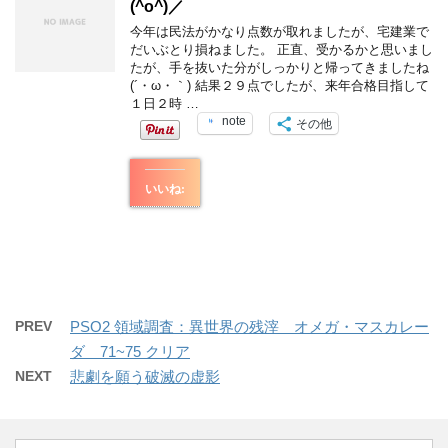
(^o^)／
今年は民法がかなり点数が取れましたが、宅建業で
だいぶとり損ねました。 正直、受かるかと思いまし
たが、手を抜いた分がしっかりと帰ってきましたね
(´・ω・｀) 結果２９点でしたが、来年合格目指して
１日２時 …
note
その他
いいね:
PREV
PSO2 領域調査：異世界の残滓 オメガ・マスカレー
ダ 71~75 クリア
NEXT
悲劇を願う破滅の虚影