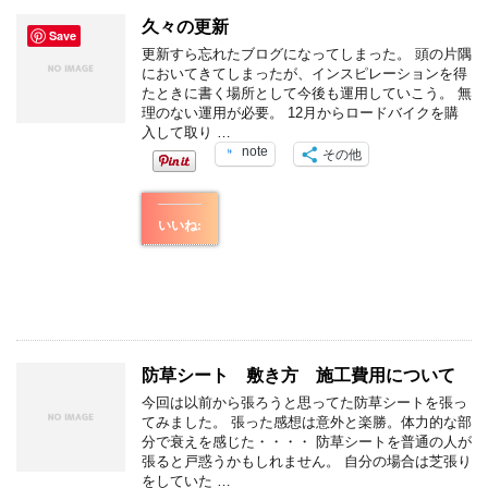
久々の更新
Save
更新すら忘れたブログになってしまった。 頭の片隅
においてきてしまったが、インスピレーションを得
たときに書く場所として今後も運用していこう。 無
理のない運用が必要。 12月からロードバイクを購
入して取り …
note
その他
いいね:
防草シート 敷き方 施工費用について
今回は以前から張ろうと思ってた防草シートを張っ
てみました。 張った感想は意外と楽勝。体力的な部
分で衰えを感じた・・・・ 防草シートを普通の人が
張ると戸惑うかもしれません。 自分の場合は芝張り
をしていた …