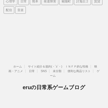
心理学
日常
熊本
発達障害
菊陽町
討鬼伝２
賃貸
配信
音楽
ホーム
サイト紹介＆規約(・´з`・) ＩＮＦＰ的な性格
映
画・アニメ
日常
SNS
未分類
便利な商品リスト
ゲ
ーム
eruの日常系ゲームブログ
ゲームブログ、時々日常ブログ