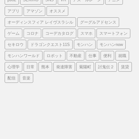
アプリ
アマゾン
オススメ
オーディンスフィア レイヴスラシル
グーグルアドセンス
ゲーム
コロナ
コーデカタログ
スマホ
スマートフォン
セキロウ
ドラゴンクエスト11S
モンハン
モンハンnow
モンハンワールド
ロボット
不動産
仕事
便利
就職
心理学
日常
熊本
発達障害
菊陽町
討鬼伝２
賃貸
配信
音楽