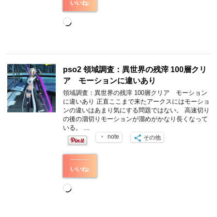
いいね:
読
み
込
み
中…
pso2 領域調査：異世界の残滓 100層クリ
ア モーションに違いあり
領域調査：異世界の残滓 100層クリア モーション
に違いあり 正直ここまで来たアークスにはモーショ
ンの違いはあまり気にする問題ではない。 高速切り
の後の溜切りモーションが溜めがかなり長くなって
いる。 …
note
その他
いいね:
読
み
込