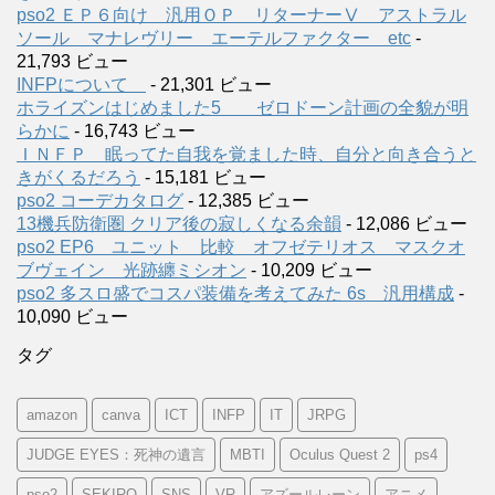
pso2 ＥＰ６向け 汎用ＯＰ リターナーⅤ アストラル
ソール マナレヴリー エーテルファクター etc
-
21,793 ビュー
INFPについて
- 21,301 ビュー
ホライズンはじめました5 ゼロドーン計画の全貌が明
らかに
- 16,743 ビュー
ＩＮＦＰ 眠ってた自我を覚ました時、自分と向き合うと
きがくるだろう
- 15,181 ビュー
pso2 コーデカタログ
- 12,385 ビュー
13機兵防衛圏 クリア後の寂しくなる余韻
- 12,086 ビュー
pso2 EP6 ユニット 比較 オフゼテリオス マスクオ
ブヴェイン 光跡纏ミシオン
- 10,209 ビュー
pso2 多スロ盛でコスパ装備を考えてみた 6s 汎用構成
-
10,090 ビュー
タグ
amazon
canva
ICT
INFP
IT
JRPG
JUDGE EYES：死神の遺言
MBTI
Oculus Quest 2
ps4
pso2
SEKIRO
SNS
VR
アズールレーン
アニメ