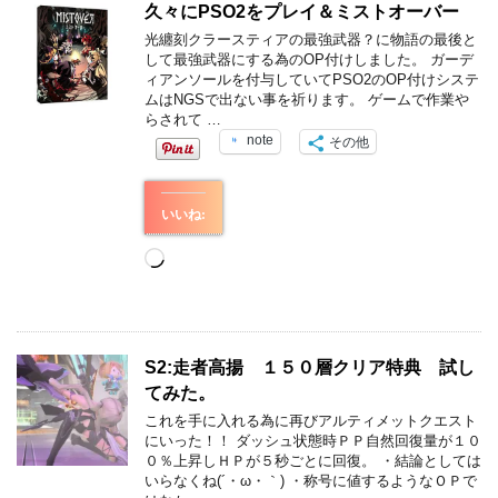
久々にPSO2をプレイ＆ミストオーバー
光纏刻クラースティアの最強武器？に物語の最後と
して最強武器にする為のOP付けしました。 ガーデ
ィアンソールを付与していてPSO2のOP付けシステ
ムはNGSで出ない事を祈ります。 ゲームで作業や
らされて …
note
その他
いいね:
読
み
込
み
中…
S2:走者高揚 １５０層クリア特典 試し
てみた。
これを手に入れる為に再びアルティメットクエスト
にいった！！ ダッシュ状態時ＰＰ自然回復量が１０
０％上昇しＨＰが５秒ごとに回復。 ・結論としては
いらなくね(´・ω・｀) ・称号に値するようなＯＰで