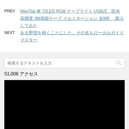
み
中…
PREV
WenTop 車 72LED RGB テープライト USB式 防水
高輝度 3M両面テープ イルミネーション 全8色 購入
してみた
NEXT
ある野望を抱くことにした。その名もローカルガイド
マスター
51,006 アクセス