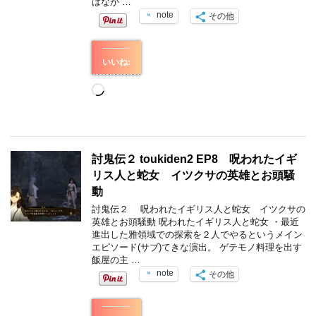
はなか …
note
その他
いいね:
読
み
込
み
中…
討鬼伝２ toukiden2 EP8 呪われたイギ
リス人と蛇女 イツクサの英雄とお頭騒
動
討鬼伝２ 呪われたイギリス人と蛇女 イツクサの
英雄とお頭騒動 呪われたイギリス人と蛇女 ・最近
進出した雅領域での探索を２人でやるというメイン
エピソード(サブ)てきな演出。 ゲテモノ料理を出す
飯屋の主 …
note
その他