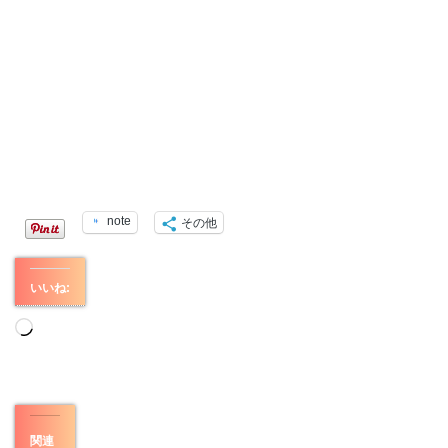
note
その他
いいね:
読
み
込
み
中…
関連