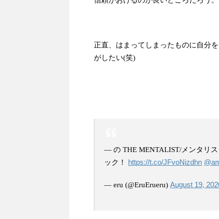
正直、はまってしまったものに自分を
がしたい(笑)
— の THE MENTALIST/メンタ
https://t.co/JFvoNizdhn
@am
ック！
August 19, 202
— eru (@EruErueru)