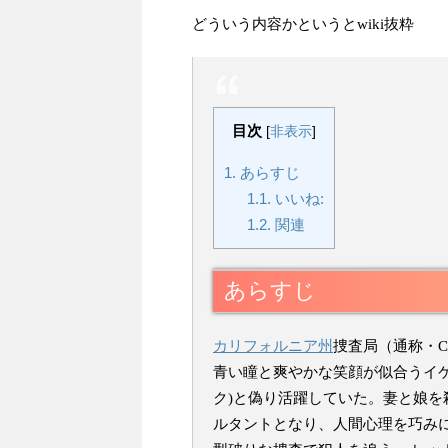
どういう内容かというとwiki抜粋
目次
[
非表示
]
1.
あらすじ
1.1.
いいね:
1.2.
関連
あらすじ
カリフォルニア州
捜査局（通称・
青い瞳と爽やかな笑顔が似合うイ
ク)と偽り活躍していた。妻と娘を
ルタントとなり、人間心理を巧み