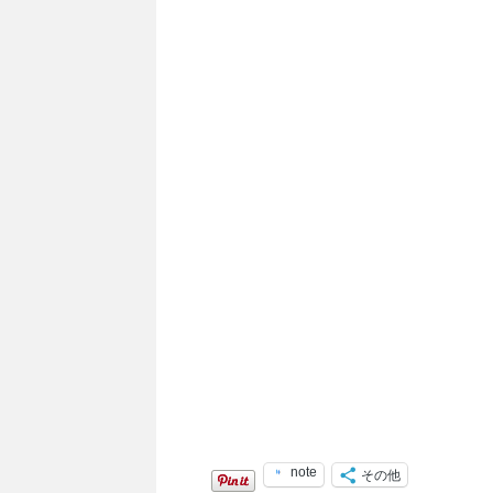
note
その他