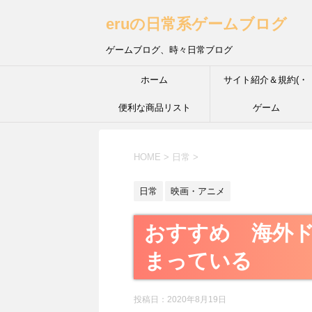
eruの日常系ゲームブログ
ゲームブログ、時々日常ブログ
ホーム
サイト紹介＆規約(・
便利な商品リスト
´з`・) ＩＮＦＰ的な性
ゲーム
HOME
>
日常
>
日常
映画・アニメ
おすすめ 海外
まっている
投稿日：
2020年8月19日