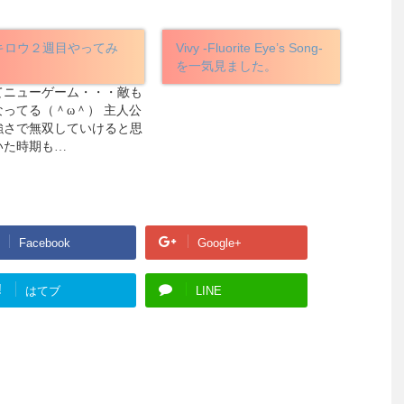
キロウ２週目やってみ
Vivy -Fluorite Eye’s Song-
を一気見ました。
てニューゲーム・・・敵も
なってる（＾ω＾） 主人公
強さで無双していけると思
いた時期も…
Facebook
Google+
!
はてブ
LINE