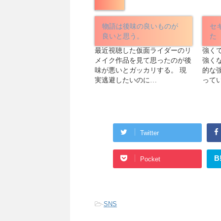
物語は後味の良いものが
セ
良いと思う。
た
最近視聴した仮面ライダーのリ
強く
メイク作品を見て思ったのが後
強く
味が悪いとガッカリする。 現
的な
実逃避したいのに…
って
Twitter
B
Pocket
-
SNS