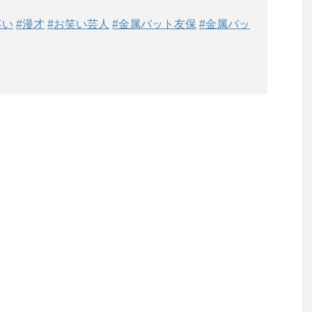
笑い
#漫才
#お笑い芸人
#金属バット友保
#金属バッ