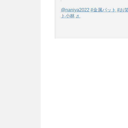
@naniya2022
#金属バット
#お
ト小林
♬