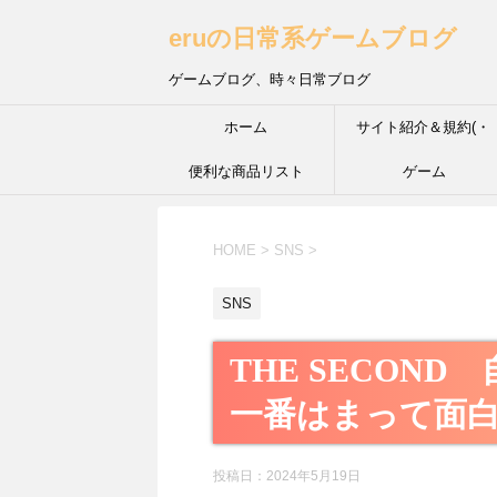
eruの日常系ゲームブログ
ゲームブログ、時々日常ブログ
ホーム
サイト紹介＆規約(・
便利な商品リスト
´з`・) ＩＮＦＰ的な性
ゲーム
HOME
>
SNS
>
SNS
THE SECON
一番はまって面
投稿日：
2024年5月19日