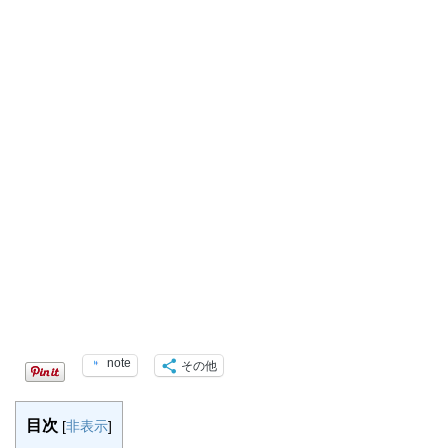
note
その他
目次
[
非表示
]