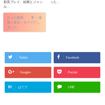
初見プレイ、絵柄とジャン
った…
ル…
久々の更新 零 ～濡
鴉ノ巫女～をクリアし
ました。
Twitter
Facebook
Google+
Pocket
B!
はてブ
LINE