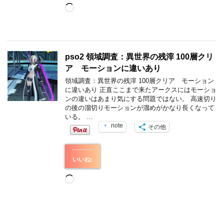
読
み
込
み
中…
pso2 領域調査：異世界の残滓 100層クリ
ア モーションに違いあり
領域調査：異世界の残滓 100層クリア モーション
に違いあり 正直ここまで来たアークスにはモーショ
ンの違いはあまり気にする問題ではない。 高速切り
の後の溜切りモーションが溜めがかなり長くなって
いる。 …
note
その他
いいね:
読
み
込
み
中…