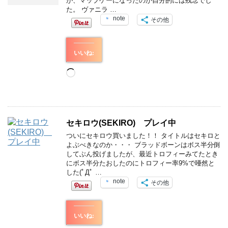
が、マップゲーになったのが自分的には残念でし
た。 ヴァニラ …
note
その他
いいね:
読
み
込
み
中…
セキロウ(SEKIRO) プレイ中
ついにセキロウ買いました！！ タイトルはセキロと
よぶべきなのか・・・ ブラッドボーンはボス半分倒
してぶん投げましたが、最近トロフィーみてたとき
にボス半分たおしたのにトロフィー率9%で唖然と
した(ﾟДﾟ …
note
その他
いいね: