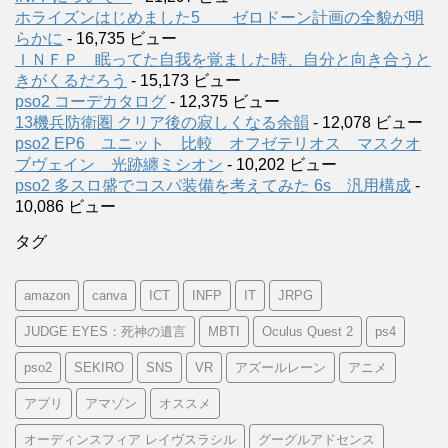
ホライズンはじめました5 ゼロドーン計画の全貌が明
らかに
- 16,735 ビュー
ＩＮＦＰ 眠ってた自我を覚ました時、自分と向き合うと
きがくるだろう
- 15,173 ビュー
pso2 コーデカタログ
- 12,375 ビュー
13機兵防衛圏 クリア後の寂しくなる余韻
- 12,078 ビュー
pso2 EP6 ユニット 比較 オフゼテリオス マスクオ
ブヴェイン 光跡纏ミシオン
- 10,202 ビュー
pso2 多スロ盛でコスパ装備を考えてみた 6s 汎用構成
-
10,086 ビュー
タグ
amazon
canva
ICT
INFP
IT
JRPG
JUDGE EYES：死神の遺言
MBTI
Oculus Quest 2
ps4
pso2
SEKIRO
SNS
VR
アズールレーン
アニメ
アプリ
アマゾン
オススメ
オーディンスフィア レイヴスラシル
グーグルアドセンス