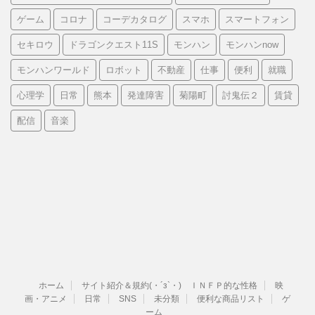
ゲーム
コロナ
コーデカタログ
スマホ
スマートフォン
セキロウ
ドラゴンクエスト11S
モンハン
モンハンnow
モンハンワールド
ロボット
不動産
仕事
便利
就職
心理学
日常
熊本
発達障害
菊陽町
討鬼伝２
賃貸
配信
音楽
ホーム
サイト紹介＆規約(・´з`・) ＩＮＦＰ的な性格
映
画・アニメ
日常
SNS
未分類
便利な商品リスト
ゲ
ーム