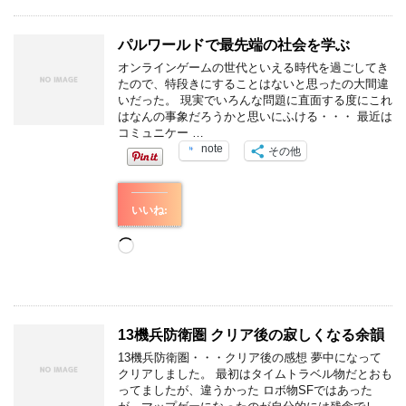
み
中…
パルワールドで最先端の社会を学ぶ
オンラインゲームの世代といえる時代を過ごしてき
たので、特段きにすることはないと思ったの大間違
いだった。 現実でいろんな問題に直面する度にこれ
はなんの事象だろうかと思いにふける・・・ 最近は
コミュニケー …
note
その他
いいね:
読
み
込
み
中…
13機兵防衛圏 クリア後の寂しくなる余韻
13機兵防衛圏・・・クリア後の感想 夢中になって
クリアしました。 最初はタイムトラベル物だとおも
ってましたが、違うかった ロボ物SFではあった